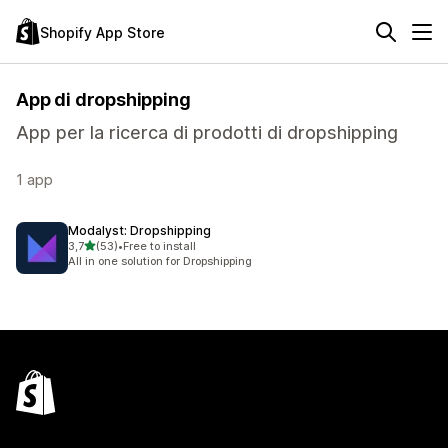
Shopify App Store
App di dropshipping
App per la ricerca di prodotti di dropshipping
1 app
Modalyst: Dropshipping
stelle su 5
3,7
(53)
•
Free to install
53 recensioni totali
All in one solution for Dropshipping