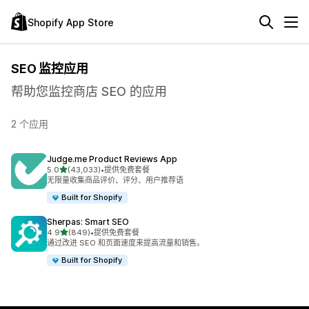
Shopify App Store
SEO 监控应用
帮助您监控商店 SEO 的应用
2 个应用
Judge.me Product Reviews App
星（满分 5 星）
5.0
(43,033)
•
提供免费套餐
总共 43033 条评论
无限量收集商品评价、评分、用户推荐语
Built for Shopify
Sherpas: Smart SEO
星（满分 5 星）
4.9
(849)
•
提供免费套餐
总共 849 条评论
通过改进 SEO 和页面速度来提高流量和销售。
Built for Shopify