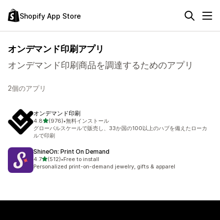
Shopify App Store
オンデマンド印刷アプリ
オンデマンド印刷商品を調達するためのアプリ
2個のアプリ
オンデマンド印刷
5つ星中
4.8
(976)
•
無料インストール
合計レビュー数：976件
グローバルスケールで販売し、33か国の100以上のハブを備えたローカ
ルで印刷
ShineOn: Print On Demand
5つ星中
4.7
(512)
•
Free to install
合計レビュー数：512件
Personalized print-on-demand jewelry, gifts & apparel