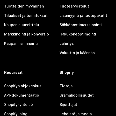
Tuotteiden myyminen
Tuotearvostelut
Tilaukset ja toimitukset
Lisämyynti ja tuotepaketit
Kaupan suunnittelu
Sähköpostimarkkinointi
Markkinointi ja konversio
Hakukoneoptimointi
Kaupan hallinnointi
Lähetys
Valuutta ja käännös
Resurssit
Shopify
Shopifyn ohjekeskus
Tietoja
API-dokumentaatio
Uramahdollisuudet
Shopify-yhteisö
Sijoittajat
Shopify-blogi
Lehdistö ja media