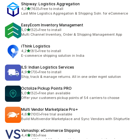
Shipway: Logistics Aggregation
/ 5 tähteä
4,3
(163)
•
Free to install
163 arvostelua yhteensä
Last Mile Logistics Aggregation & Shipping Soln. for eCommerce
EasyEcom Inventory Management
/ 5 tähteä
5,0
(52)
•
Free to install
52 arvostelua yhteensä
Multi Channel Inventory, Order & Shipping Management App
iThink Logistics
/ 5 tähteä
4,2
(81)
•
Free to install
81 arvostelua yhteensä
E-commerce shipping solution in India
ILS: Indian Logistics Services
/ 5 tähteä
4,9
(73)
•
Free to install
73 arvostelua yhteensä
Ship, track & manage returns. All in one order mgmt solution
Octolize Pickup Points PRO
/ 5 tähteä
5,0
(52)
•
Free plan available
52 arvostelua yhteensä
Offer your customers pickup points of 54 carriers to choose
Multi Vendor Marketplace Pro+
/ 5 tähteä
4,6
(100)
•
Free trial available
100 arvostelua yhteensä
Build Multivendor Marketplace and Sync Vendors with Shipturtle
Vamaship: eCommerce Shipping
/ 5 tähteä
4,4
(18)
•
Free
18 arvostelua yhteensä