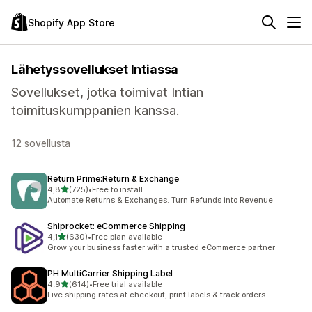
Shopify App Store
Lähetyssovellukset Intiassa
Sovellukset, jotka toimivat Intian
toimituskumppanien kanssa.
12 sovellusta
Return Prime:Return & Exchange
/ 5 tähteä
4,8
(725)
•
Free to install
725 arvostelua yhteensä
Automate Returns & Exchanges. Turn Refunds into Revenue
Shiprocket: eCommerce Shipping
/ 5 tähteä
4,1
(630)
•
Free plan available
630 arvostelua yhteensä
Grow your business faster with a trusted eCommerce partner
PH MultiCarrier Shipping Label
/ 5 tähteä
4,9
(614)
•
Free trial available
614 arvostelua yhteensä
Live shipping rates at checkout, print labels & track orders.