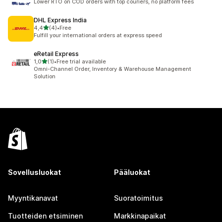
Lower RTO on COD orders with top couriers, no platform fees
DHL Express India
/ 5 tähteä
4,4
(4)
•
Free
4 arvostelua yhteensä
Fulfill your international orders at express speed
eRetail Express
/ 5 tähteä
1,0
(1)
•
Free trial available
1 arvostelua yhteensä
Omni-Channel Order, Inventory & Warehouse Management
Solution
Sovellusluokat
Pääluokat
Myyntikanavat
Suoratoimitus
Tuotteiden etsiminen
Markkinapaikat