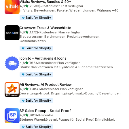
Vitals: Reviews, Bundles & 40+
von 5 Sternen
4,9
(2.803)
•
Kostenloser Test verfügbar
2803 Rezensionen insgesamt
In Vitals: Bewertungen, Pakete, Wiederholungen, Währung +40..
Built for Shopify
Growave: Treue & Wunschliste
von 5 Sternen
4,8
(1.172)
•
Kostenloser Plan verfügbar
1172 Rezensionen insgesamt
Treueprogramm Belohnungen, Produktbewertungen,
Geschenkkarten.
Built for Shopify
Iconito – Vertrauens & Icons
von 5 Sternen
4,8
(166)
•
Kostenloser Plan verfügbar
166 Rezensionen insgesamt
Stärke das Vertrauen mit Symbolen & Sicherheitsabzeichen
Built for Shopify
Ali Reviews: AI Product Review
von 5 Sternen
4,8
(1.384)
•
Kostenloser Plan verfügbar
1384 Rezensionen insgesamt
Bewertungs-Import: Dropshipping-Umsatz-Boost m/ Bewertungen.
Built for Shopify
SP Sales Popup ‑ Social Proof
von 5 Sternen
4,9
(981)
•
Kostenlos
981 Rezensionen insgesamt
Steigere Warenkörbe mit Popups für Social Proof, Dringlichkeit
Built for Shopify