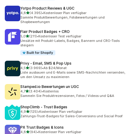
Yotpo Product Reviews & UGC
von 5 Sternen
4,8
(4.395)
•
Kostenloser Plan verfügbar
4395 Rezensionen insgesamt
Sammle Produktbewertungen, Fotobewertungen und
Shopbewertungen
Flair Product Badges + CRO
von 5 Sternen
5,0
(211)
•
Kostenloser Test verfügbar
211 Rezensionen insgesamt
Umsätze mit Produkt-Labels, Badges, Bannern und CRO-Tools
steigern
Built for Shopify
Privy ‑ Email, SMS & Pop Ups
von 5 Sternen
4,5
(3.969)
•
Ab $24/Monat
3969 Rezensionen insgesamt
Liste ausbauen und E-Mails sowie SMS-Nachrichten versenden,
um den Umsatz zu maximieren
Stamped.io Bewertungen un UGC
von 5 Sternen
4,7
(3.404)
•
Kostenlos
3404 Rezensionen insgesamt
Sammeln Sie Produktrezensionen, Fotos / Videos und Q&A
ShopClimb ‑ Trust Badges
von 5 Sternen
4,9
(125)
•
Kostenloser Plan verfügbar
125 Rezensionen insgesamt
Zahlungs-Trust-Badges für Sales-Conversions und Social Proof
PX Trust Badges & Icons
von 5 Sternen
4,8
(94)
•
Kostenloser Plan verfügbar
94 Rezensionen insgesamt