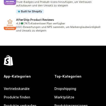
Trust-Badges und Produkt-Icons hinzufügen, um Vertrauen
aufzubauen und den Umsatz zu steigern
Built for Shopify
AfterShip Product Reviews
von 5 Sternen
4,9
(747)
•
Kostenloser Plan verfügbar
747 Rezensionen insgesamt
UGC-Bewertungen und NPS sammeln, um Markenglaubwürdigkeit
und Umsatz zu steigern
App-Kategorien
Top-Kategorien
Vertriebskanäle
Dropshipping
Produkte finden
Marktplätze
Produkte verkaufen
Produktrezensionen