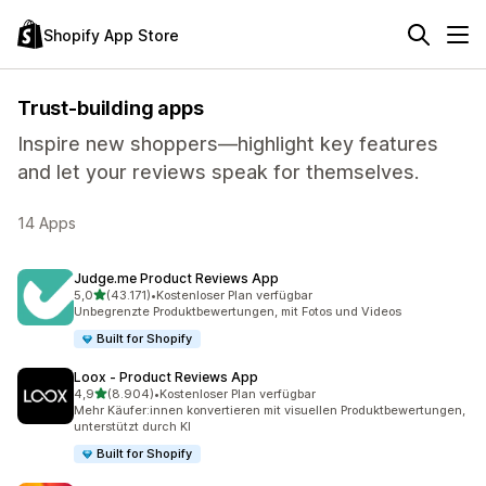
Shopify App Store
Trust-building apps
Inspire new shoppers—highlight key features
and let your reviews speak for themselves.
14 Apps
Judge.me Product Reviews App
von 5 Sternen
5,0
(43.171)
•
Kostenloser Plan verfügbar
43171 Rezensionen insgesamt
Unbegrenzte Produktbewertungen, mit Fotos und Videos
Built for Shopify
Loox ‑ Product Reviews App
von 5 Sternen
4,9
(8.904)
•
Kostenloser Plan verfügbar
8904 Rezensionen insgesamt
Mehr Käufer:innen konvertieren mit visuellen Produktbewertungen,
unterstützt durch KI
Built for Shopify