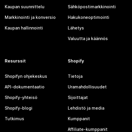
Kaupan suunnittelu
Sähköpostimarkkinointi
Markkinointi ja konversio
Hakukoneoptimointi
Kaupan hallinnointi
Lähetys
Valuutta ja käännös
Resurssit
Shopify
Shopifyn ohjekeskus
Tietoja
API-dokumentaatio
Uramahdollisuudet
Shopify-yhteisö
Sijoittajat
Shopify-blogi
Lehdistö ja media
Tutkimus
Kumppanit
Affiliate-kumppanit