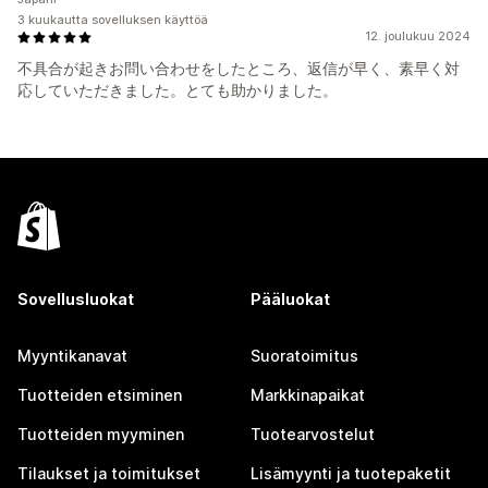
3 kuukautta sovelluksen käyttöä
12. joulukuu 2024
不具合が起きお問い合わせをしたところ、返信が早く、素早く対
応していただきました。とても助かりました。
Sovellusluokat
Pääluokat
Myyntikanavat
Suoratoimitus
Tuotteiden etsiminen
Markkinapaikat
Tuotteiden myyminen
Tuotearvostelut
Tilaukset ja toimitukset
Lisämyynti ja tuotepaketit