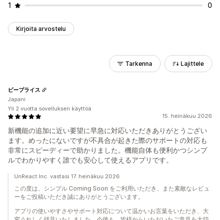
1
0
Kirjoita arvostelu
Tarkenna
Lajittele
ビープライス
Japani
Yli 2 vuotta sovelluksen käyttöä
15. heinäkuu 2026
新機能の追加に近い要望に早急に対応いただきありがとうござい
ます。めったにないですが不具合が起きた際のサポートの対応も
非常にスピーディーで助かりました。機能自体も便利かつシンプ
ルでわかりやすく誰でも安心して使えるアプリです。
UnReact Inc. vastasi 17. heinäkuu 2026
この度は、シンプル Coming Soon をご利用いただき、また素敵なレビュ
ーをご投稿いただき誠にありがとうございます。
アプリの使いやすさやサポート対応について温かいお言葉をいただき、大
変うれしく拝見いたしました。今後も、皆様からいただいたご意見を大切