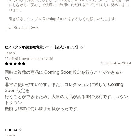
にしながら、安心して快適にご利用いただけるアプリづくりに努めてまい
ります。
引き続き、シンプル Coming Soon をよろしくお願いいたします。
UnReact サポート
ピノスタジオ/撮影用背景シート【公式ショップ】
Japani
12 päivää sovelluksen käyttöä
13. helmikuu 2024
同時に複数の商品に Coming Soon 設定を行うことができるた
め、
非常に使いやすいです。また、コレクションに対して Coming
Soon 設定を
行うことができるため、大量の商品がある際に便利です。カウン
トダウン
機能も非常に使い勝手が良かったです。
HOUGA
Japani