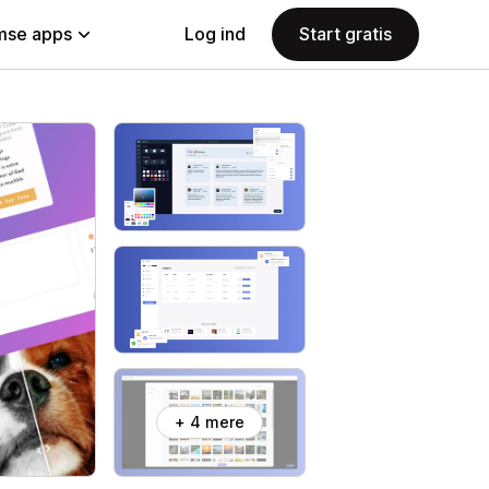
se apps
Log ind
Start gratis
+ 4 mere