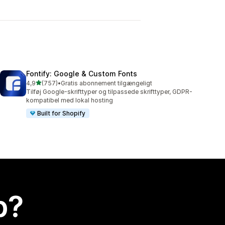
Fontify: Google & Custom Fonts
ud af 5 stjerner
4,9
(757)
•
Gratis abonnement tilgængeligt
757 anmeldelser i alt
Tilføj Google-skrifttyper og tilpassede skrifttyper, GDPR-
kompatibel med lokal hosting
Built for Shopify
p?