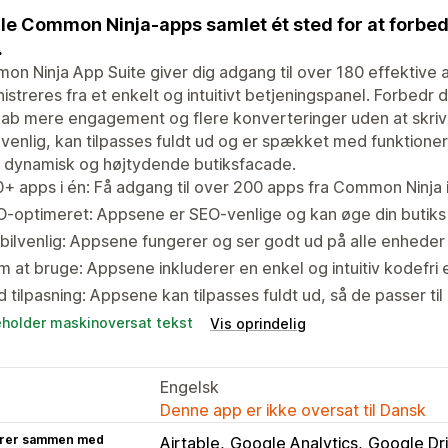
lle Common Ninja-apps samlet ét sted for at forb
.
n Ninja App Suite giver dig adgang til over 180 effektive a
istreres fra et enkelt og intuitivt betjeningspanel. Forbedr d
ab mere engagement og flere konverteringer uden at skrive
venlig, kan tilpasses fuldt ud og er spækket med funktione
 dynamisk og højtydende butiksfacade.
+ apps i én: Få adgang til over 200 apps fra Common Ninja 
-optimeret: Appsene er SEO-venlige og kan øge din butiks
ilvenlig: Appsene fungerer og ser godt ud på alle enheder
 at bruge: Appsene inkluderer en enkel og intuitiv kodefri 
d tilpasning: Appsene kan tilpasses fuldt ud, så de passer ti
eholder maskinoversat tekst
Vis oprindelig
Engelsk
Denne app er ikke oversat til Dansk
rer sammen med
Airtable
Google Analytics
Google Dr