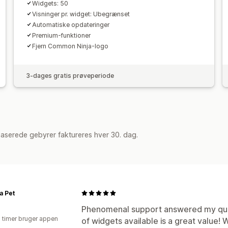
Widgets: 50
Visninger pr. widget: Ubegrænset
Automatiske opdateringer
Premium-funktioner
Fjern Common Ninja-logo
3-dages gratis prøveperiode
aserede gebyrer faktureres hver 30. dag.
a Pet
Phenomenal support answered my que
3 timer bruger appen
of widgets available is a great valu