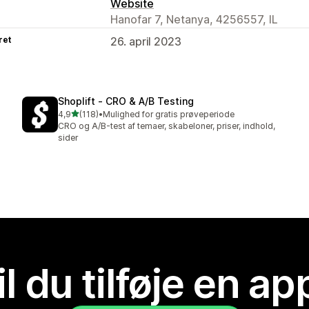
Website
Hanofar 7, Netanya, 4256557, IL
ret
26. april 2023
Shoplift ‑ CRO & A/B Testing
ud af 5 stjerner
4,9
(118)
•
Mulighed for gratis prøveperiode
118 anmeldelser i alt
CRO og A/B-test af temaer, skabeloner, priser, indhold,
sider
il du tilføje en ap