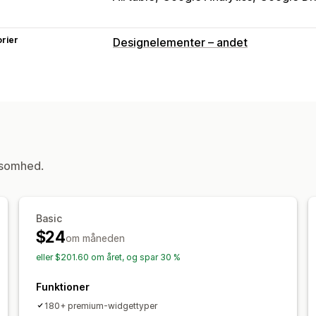
rier
Designelementer – andet
ksomhed.
Basic
$24
om måneden
eller $201.60 om året, og spar 30 %
Funktioner
180+ premium-widgettyper