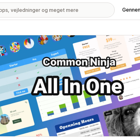
Gennem
ri med udvalgte billeder