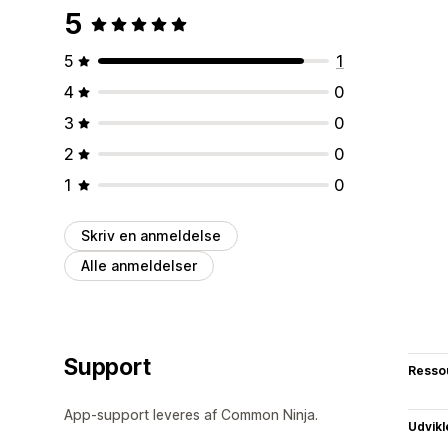
5
5
1
4
0
3
0
2
0
1
0
Skriv en anmeldelse
Alle anmeldelser
Support
Resso
App-support leveres af Common Ninja.
Udvikl