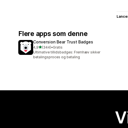
Lance
Flere apps som denne
Conversion Bear Trust Badges
ud af 5 stjerner
4,9
(344)
•
Gratis
344 anmeldelser i alt
Ultimative tillidsbadges: Fremhæv sikker
betalingsproces og betaling
V