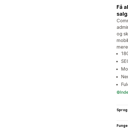
Få a
salg
Commo
admin
og sk
mobil
mere
180
SEO
Mob
Nem
Ful
Ind
Sprog
Funge