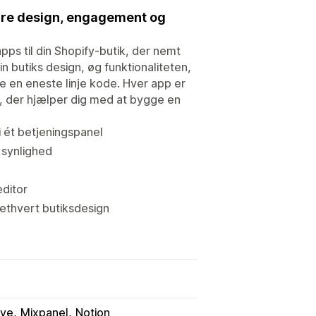
edre design, engagement og
pps til din Shopify-butik, der nemt
in butiks design, øg funktionaliteten,
 en eneste linje kode. Hver app er
r, der hjælper dig med at bygge en
i ét betjeningspanel
 synlighed
editor
l ethvert butiksdesign
ive
Mixpanel
Notion