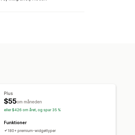
Plus
$55
om måneden
eller $426 om året, og spar 35 %
Funktioner
180+ premium-widgettyper