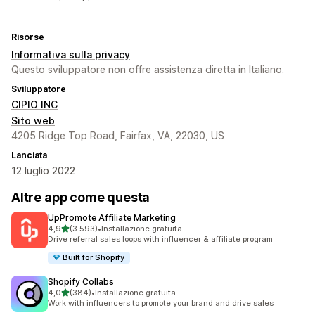
Risorse
Informativa sulla privacy
Questo sviluppatore non offre assistenza diretta in Italiano.
Sviluppatore
CIPIO INC
Sito web
4205 Ridge Top Road, Fairfax, VA, 22030, US
Lanciata
12 luglio 2022
Altre app come questa
UpPromote Affiliate Marketing
stelle su 5
4,9
(3.593)
•
Installazione gratuita
3593 recensioni totali
Drive referral sales loops with influencer & affiliate program
Built for Shopify
Shopify Collabs
stelle su 5
4,0
(384)
•
Installazione gratuita
384 recensioni totali
Work with influencers to promote your brand and drive sales