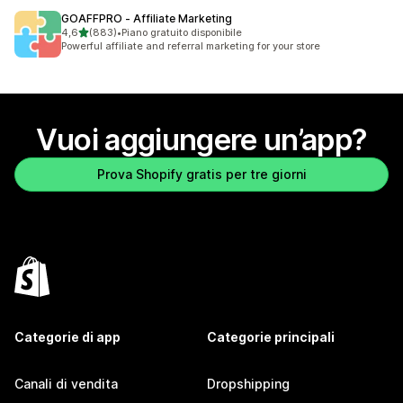
GOAFFPRO ‑ Affiliate Marketing
stelle su 5
4,6
(883)
•
Piano gratuito disponibile
883 recensioni totali
Powerful affiliate and referral marketing for your store
Vuoi aggiungere un’app?
Prova Shopify gratis per tre giorni
Categorie di app
Categorie principali
Canali di vendita
Dropshipping