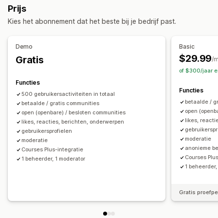
Prijs
Kies het abonnement dat het beste bij je bedrijf past.
Demo
Basic
$29.99
Gratis
/
of $300/jaar 
Functies
Functies
500 gebruikersactiviteiten in totaal
betaalde / g
betaalde / gratis communities
open (openb
open (openbare) / besloten communities
likes, react
likes, reacties, berichten, onderwerpen
gebruikerspr
gebruikersprofielen
moderatie
moderatie
anonieme be
Courses Plus-integratie
Courses Plus
1 beheerder, 1 moderator
1 beheerder,
Gratis proefp