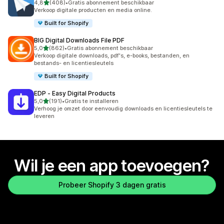
van 5 sterren
4,8
(408)
•
Gratis abonnement beschikbaar
408 recensies in totaal
Verkoop digitale producten en media online.
Built for Shopify
BIG Digital Downloads File PDF
van 5 sterren
5,0
(862)
•
Gratis abonnement beschikbaar
862 recensies in totaal
Verkoop digitale downloads, pdf's, e-books, bestanden, en
bestands- en licentiesleutels
Built for Shopify
EDP ‑ Easy Digital Products
van 5 sterren
5,0
(191)
•
Gratis te installeren
191 recensies in totaal
Verhoog je omzet door eenvoudig downloads en licentiesleutels te
leveren
Wil je een app toevoegen?
Probeer Shopify 3 dagen gratis