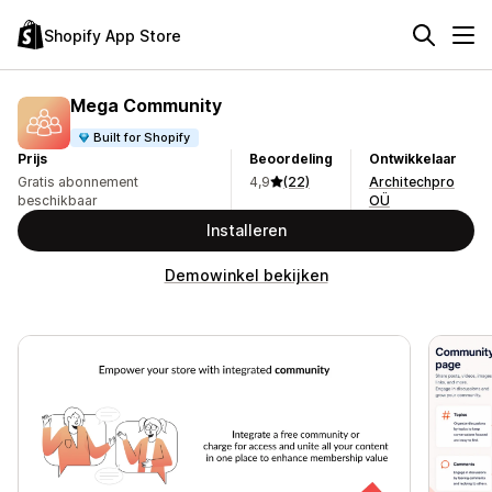
Shopify App Store
Mega Community
Built for Shopify
Prijs
Beoordeling
Ontwikkelaar
Gratis abonnement
4,9
(22)
Architechpro
beschikbaar
OÜ
Installeren
Demowinkel bekijken