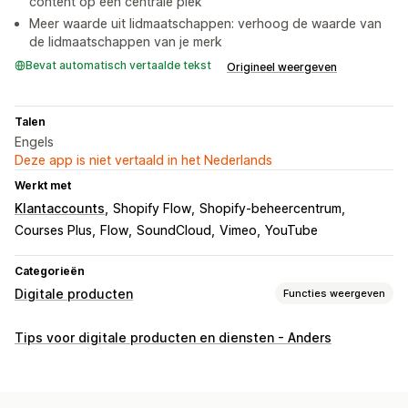
content op één centrale plek
Meer waarde uit lidmaatschappen: verhoog de waarde van
de lidmaatschappen van je merk
Bevat automatisch vertaalde tekst
Origineel weergeven
Talen
Engels
Deze app is niet vertaald in het Nederlands
Werkt met
Klantaccounts
Shopify Flow
Shopify-beheercentrum
Courses Plus
Flow
SoundCloud
Vimeo
YouTube
Categorieën
Digitale producten
Functies weergeven
Producttypes
Tips voor digitale producten en diensten - Anders
Audio
Cursussen
Digitale kunst
E-boeken
Games
PDF's
Software
Video's
Aangepast