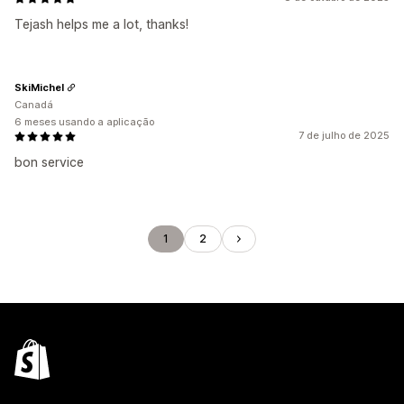
Tejash helps me a lot, thanks!
SkiMichel
Canadá
6 meses usando a aplicação
7 de julho de 2025
bon service
1
2