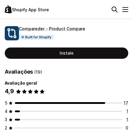
Shopify App Store
Compareder ‑ Product Compare
Built for Shopify
Instale
Avaliações
(19)
Avaliação geral
4,9
5
17
4
1
3
1
2
0