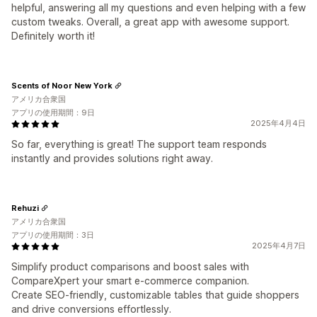
helpful, answering all my questions and even helping with a few
custom tweaks. Overall, a great app with awesome support.
Definitely worth it!
Scents of Noor New York
アメリカ合衆国
アプリの使用期間：9日
2025年4月4日
So far, everything is great! The support team responds
instantly and provides solutions right away.
Rehuzi
アメリカ合衆国
アプリの使用期間：3日
2025年4月7日
Simplify product comparisons and boost sales with
CompareXpert your smart e-commerce companion.
Create SEO-friendly, customizable tables that guide shoppers
and drive conversions effortlessly.