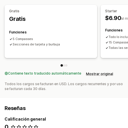
Gratis
Starter
$6.90
Gratis
al 
Funciones
Funciones
Todo lo inclu
5 Compasses
15 Compass
Secciones de tarjeta y burbuja
Todas las s
Contiene texto traducido automáticamente
Mostrar original
Todos los cargos se facturan en USD. Los cargos recurrentes y por uso
se facturan cada 30 días.
Reseñas
Calificación general
0