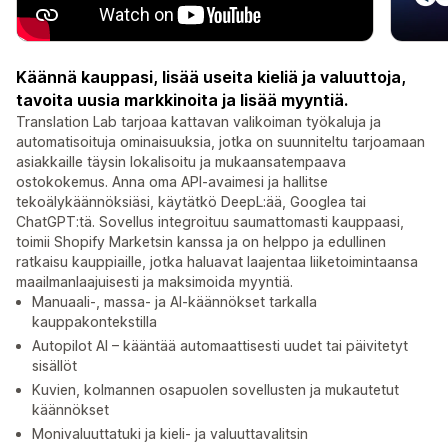
Käännä kauppasi, lisää useita kieliä ja valuuttoja,
tavoita uusia markkinoita ja lisää myyntiä.
Translation Lab tarjoaa kattavan valikoiman työkaluja ja
automatisoituja ominaisuuksia, jotka on suunniteltu tarjoamaan
asiakkaille täysin lokalisoitu ja mukaansatempaava
ostokokemus. Anna oma API-avaimesi ja hallitse
tekoälykäännöksiäsi, käytätkö DeepL:ää, Googlea tai
ChatGPT:tä. Sovellus integroituu saumattomasti kauppaasi,
toimii Shopify Marketsin kanssa ja on helppo ja edullinen
ratkaisu kauppiaille, jotka haluavat laajentaa liiketoimintaansa
maailmanlaajuisesti ja maksimoida myyntiä.
Manuaali-, massa- ja AI-käännökset tarkalla
kauppakontekstilla
Autopilot AI – kääntää automaattisesti uudet tai päivitetyt
sisällöt
Kuvien, kolmannen osapuolen sovellusten ja mukautetut
käännökset
Monivaluuttatuki ja kieli- ja valuuttavalitsin