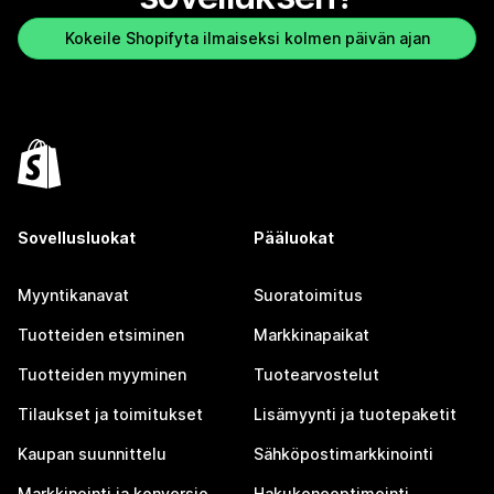
Kokeile Shopifyta ilmaiseksi kolmen päivän ajan
Sovellusluokat
Pääluokat
Myyntikanavat
Suoratoimitus
Tuotteiden etsiminen
Markkinapaikat
Tuotteiden myyminen
Tuotearvostelut
Tilaukset ja toimitukset
Lisämyynti ja tuotepaketit
Kaupan suunnittelu
Sähköpostimarkkinointi
Markkinointi ja konversio
Hakukoneoptimointi