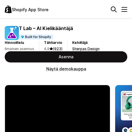
Shopify App Store
T Lab – AI Kielikääntäjä
Built for Shopify
Hinnoittelu
Tähtiarvio
Kehittäjä
Ilmainen asennus
4,9
(923)
Sherpas Design
Asenna
Näytä demokauppa