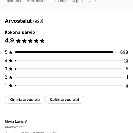
käyttöperusteiset maksut laskutetaan 30 päivän välein.
Arvostelut
(923)
Kokonaisarvio
4,9
5
898
4
13
3
5
2
1
1
6
Kirjoita arvostelu
Kaikki arvostelut
Moda Lucia
Alankomaat
2 kuukautta sovelluksen käyttöä