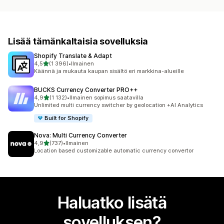
Lisää tämänkaltaisia sovelluksia
Shopify Translate & Adapt
/ 5 tähteä
4,5
(1 396)
•
Ilmainen
1396 arvostelua yhteensä
Käännä ja mukauta kaupan sisältö eri markkina-alueille
BUCKS Currency Converter PRO++
/ 5 tähteä
4,9
(1 132)
•
Ilmainen sopimus saatavilla
1132 arvostelua yhteensä
Unlimited multi currency switcher by geolocation +AI Analytics
Built for Shopify
Nova: Multi Currency Converter
/ 5 tähteä
4,9
(737)
•
Ilmainen
737 arvostelua yhteensä
Location based customizable automatic currency convertor
Haluatko lisätä
sovelluksen?