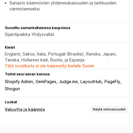
Sanasto käännösten yhdenmukaisuuden ja tarkkuuden
varmistamiseksi
Suosittu samankaltaisissa kaupoissa
Sijaintipaikka Yhdysvallat
Kielet
Englanti, Saksa, Italia, Portugali (Brasilia), Ranska, Japani,
Tanska, Hollannin kieli, Ruotsi, ja Espanja
Tätä sovellusta ei ole käännetty kielelle Suomi
Toimii seuraavan kanssa:
Shopify Admin
GemPages
Judge.me
LayoutHub
PageFly
Shogun
Luokat
Valuutta ja käännös
Näytä ominaisuudet
Valuutan vaihto
Maksaminen paikallisella valuutalla
Monta valuuttaa