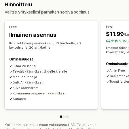
Hinnoittelu
Vaihtimen design
Hintanäkymä
Valitse yrityksellesi parhaiten sopiva sopimus.
Käännökset
Konekäännös
Käännösten automaattinen synkronointi
Free
Pro
Joukkokäännös
Kuvan käännös
Manuaalinen käännös
$11.99
Ilmainen asennus
/k
Metakenttien käännökset
Hakukoneoptimoitu käännös
tai $119.90/vu
Ilmaiset tekoälykäännökset 500 tuotteelle, 20
URL-osoitteen käännös
Sanaston hallinta
kokoelmalle, 20 artikkelille
Ilmaiset tekoä
kokoelmalle, 50
Automaattinen uudelleenohjaus
Kielen vaihdin
Ominaisuudet
Vaihtimen design
Ominaisuude
Lisää 20 kieltä
All in Free
Tekoälykäännökset yhdelle kielelle
Ilmaiset tek
Manuaalinen ja
Tuonti ja vie
Bulk AI käännökset
Kuvakäännökset
Kolmannen osapuolen käännökset
Sanasto
Kaikki maksut laskutetaan valuutassa USD. Toistuvat ja