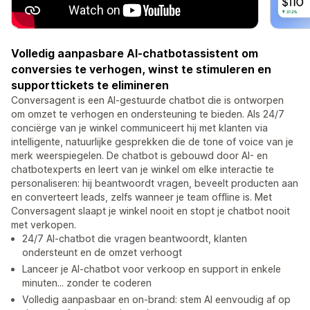
Volledig aanpasbare AI-chatbotassistent om
conversies te verhogen, winst te stimuleren en
supporttickets te elimineren
Conversagent is een AI-gestuurde chatbot die is ontworpen
om omzet te verhogen en ondersteuning te bieden. Als 24/7
conciërge van je winkel communiceert hij met klanten via
intelligente, natuurlijke gesprekken die de tone of voice van je
merk weerspiegelen. De chatbot is gebouwd door AI- en
chatbotexperts en leert van je winkel om elke interactie te
personaliseren: hij beantwoordt vragen, beveelt producten aan
en converteert leads, zelfs wanneer je team offline is. Met
Conversagent slaapt je winkel nooit en stopt je chatbot nooit
met verkopen.
24/7 AI-chatbot die vragen beantwoordt, klanten
ondersteunt en de omzet verhoogt
Lanceer je AI-chatbot voor verkoop en support in enkele
minuten... zonder te coderen
Volledig aanpasbaar en on-brand: stem AI eenvoudig af op