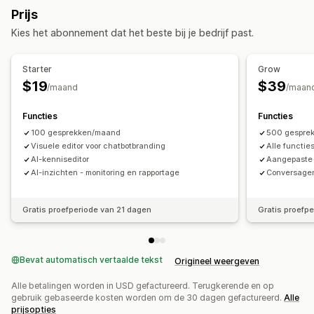
Geautomatiseerde antwoorden
Prijs
Pop-ups
Meerdere talen
Kortingen
Veelgestelde vragen
Begroetingen
Kies het abonnement dat het beste bij je bedrijf past.
Aanbiedingen en aanbevelingen
Productaanbevelingen
Snelle reacties
Add-ons voor producten
Productaanbevelingen
Updates van bestellingen
Cross-selling
Upselling
Starter
Grow
AI-aanbevelingen
$19
$39
/maand
/maan
Aanpassing
Analytics
Kleur en lettertype
Emoji's en stickers
Chatvenster
Functies
Functies
Conversiepercentages
Aanbevelingsprestaties
Welkomstberichten
Chatknoppen
Chattoewijzing
100 gesprekken/maand
500 gespre
Suggesties voor optimalisatie
Agentavatar
Visuele editor voor chatbotbranding
Alle functie
AI-kenniseditor
Aangepaste 
AI-inzichten - monitoring en rapportage
Conversagen
Gratis proefperiode van 21 dagen
Gratis proefp
Bevat automatisch vertaalde tekst
Origineel weergeven
Alle betalingen worden in USD gefactureerd. Terugkerende en op
gebruik gebaseerde kosten worden om de 30 dagen gefactureerd.
Alle
prijsopties