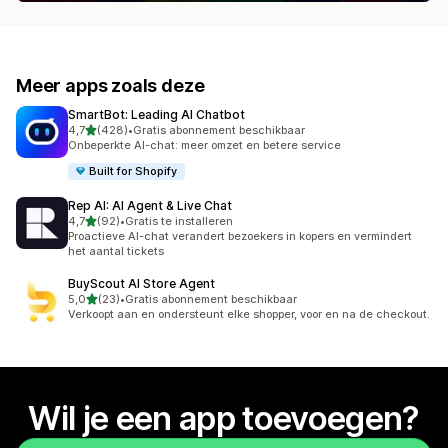
Meer apps zoals deze
SmartBot: Leading AI Chatbot
van 5 sterren
4,7
(428)
•
Gratis abonnement beschikbaar
428 recensies in totaal
Onbeperkte AI-chat: meer omzet en betere service
Built for Shopify
Rep AI: AI Agent & Live Chat
van 5 sterren
4,7
(92)
•
Gratis te installeren
92 recensies in totaal
Proactieve AI-chat verandert bezoekers in kopers en vermindert
het aantal tickets
BuyScout AI Store Agent
van 5 sterren
5,0
(23)
•
Gratis abonnement beschikbaar
23 recensies in totaal
Verkoopt aan en ondersteunt elke shopper, voor en na de checkout.
Wil je een app toevoegen?