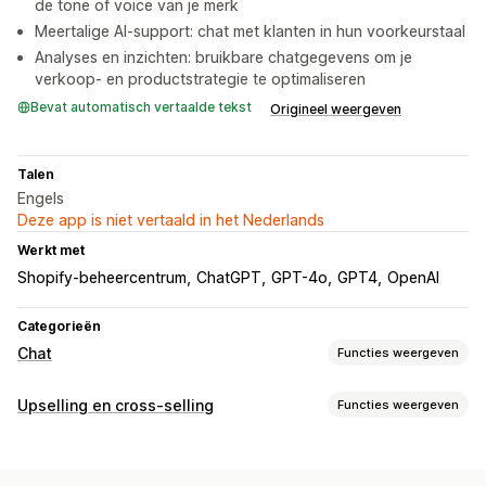
de tone of voice van je merk
Meertalige AI-support: chat met klanten in hun voorkeurstaal
Analyses en inzichten: bruikbare chatgegevens om je
verkoop- en productstrategie te optimaliseren
Bevat automatisch vertaalde tekst
Origineel weergeven
Talen
Engels
Deze app is niet vertaald in het Nederlands
Werkt met
Shopify-beheercentrum
ChatGPT
GPT-4o
GPT4
OpenAI
Categorieën
Chat
Functies weergeven
Berichten versturen in real time
Upselling en cross-selling
Functies weergeven
AI-chatbots
Meerdere talen
Vertaling in realtime
Aanpassing
Klantinzichten
Upselling in winkelwagen
Upselling op de productpagina