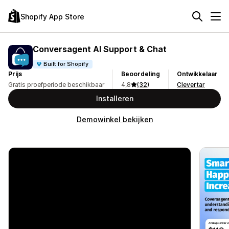
Shopify App Store
Conversagent AI Support & Chat
Built for Shopify
Prijs
Beoordeling
Ontwikkelaar
Gratis proefperiode beschikbaar
4,8
(32)
Clevertar
Installeren
Demowinkel bekijken