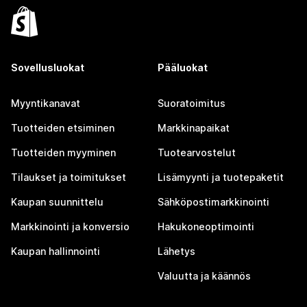
Sovellusluokat
Pääluokat
Myyntikanavat
Suoratoimitus
Tuotteiden etsiminen
Markkinapaikat
Tuotteiden myyminen
Tuotearvostelut
Tilaukset ja toimitukset
Lisämyynti ja tuotepaketit
Kaupan suunnittelu
Sähköpostimarkkinointi
Markkinointi ja konversio
Hakukoneoptimointi
Kaupan hallinnointi
Lähetys
Valuutta ja käännös