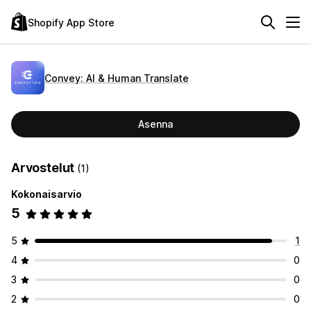
Shopify App Store
Convey: AI & Human Translate
Asenna
Arvostelut
(1)
Kokonaisarvio
5
5
1
4
0
3
0
2
0