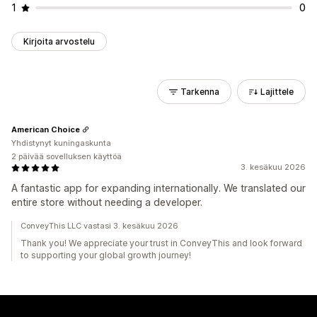
1
0
Kirjoita arvostelu
Tarkenna
Lajittele
American Choice
Yhdistynyt kuningaskunta
2 päivää sovelluksen käyttöä
3. kesäkuu 2026
A fantastic app for expanding internationally. We translated our
entire store without needing a developer.
ConveyThis LLC vastasi 3. kesäkuu 2026
Thank you! We appreciate your trust in ConveyThis and look forward
to supporting your global growth journey!