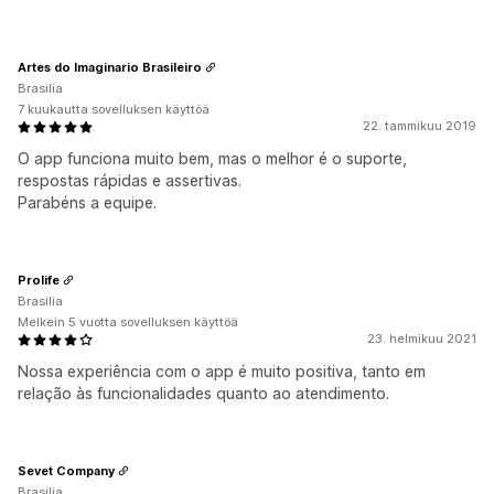
Artes do Imaginario Brasileiro
Brasilia
7 kuukautta sovelluksen käyttöä
22. tammikuu 2019
O app funciona muito bem, mas o melhor é o suporte,
respostas rápidas e assertivas.
Parabéns a equipe.
Prolife
Brasilia
Melkein 5 vuotta sovelluksen käyttöä
23. helmikuu 2021
Nossa experiência com o app é muito positiva, tanto em
relação às funcionalidades quanto ao atendimento.
Sevet Company
Brasilia