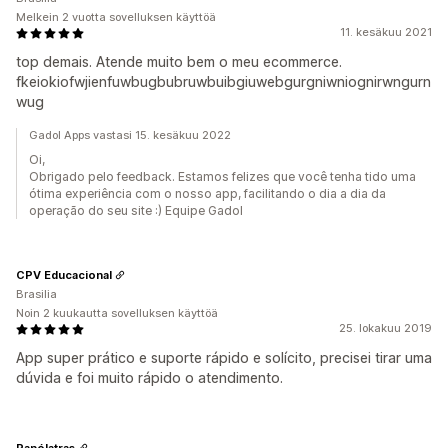
Melkein 2 vuotta sovelluksen käyttöä
11. kesäkuu 2021
top demais. Atende muito bem o meu ecommerce.
fkeiokiofwjienfuwbugbubruwbuibgiuwebgurgniwniognirwngurn
wug
Gadol Apps vastasi 15. kesäkuu 2022
Oi,
Obrigado pelo feedback. Estamos felizes que você tenha tido uma
ótima experiência com o nosso app, facilitando o dia a dia da
operação do seu site :) Equipe Gadol
CPV Educacional
Brasilia
Noin 2 kuukautta sovelluksen käyttöä
25. lokakuu 2019
App super prático e suporte rápido e solícito, precisei tirar uma
dúvida e foi muito rápido o atendimento.
Panólatras