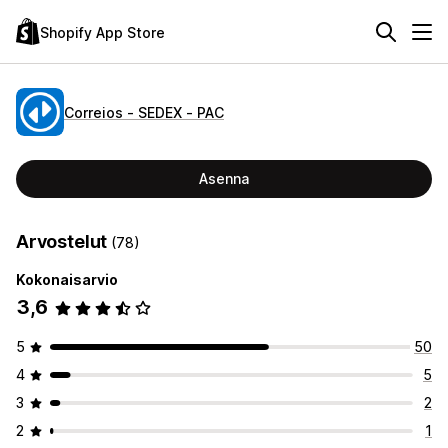
Shopify App Store
Correios ‑ SEDEX ‑ PAC
Asenna
Arvostelut
(78)
Kokonaisarvio
3,6
5
50
4
5
3
2
2
1