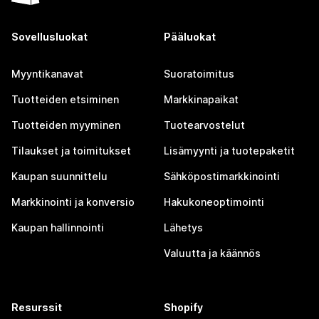
Sovellusluokat
Pääluokat
Myyntikanavat
Suoratoimitus
Tuotteiden etsiminen
Markkinapaikat
Tuotteiden myyminen
Tuotearvostelut
Tilaukset ja toimitukset
Lisämyynti ja tuotepaketit
Kaupan suunnittelu
Sähköpostimarkkinointi
Markkinointi ja konversio
Hakukoneoptimointi
Kaupan hallinnointi
Lähetys
Valuutta ja käännös
Resurssit
Shopify