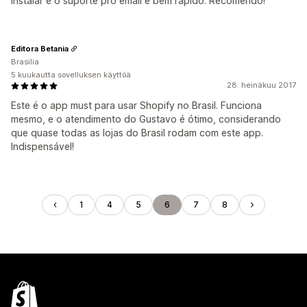
instalar e o suporte pro email é bem rápido. Recomendo!
Editora Betania
Brasilia
5 kuukautta sovelluksen käyttöä
28. heinäkuu 2017
Este é o app must para usar Shopify no Brasil. Funciona
mesmo, e o atendimento do Gustavo é ótimo, considerando
que quase todas as lojas do Brasil rodam com este app.
Indispensável!
1
4
5
6
7
8