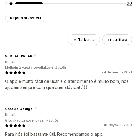
1
20
Kirjoita arvostelu
Tarkenna
Lajittele
SSBEACHWEAR
Brasilia
Melkein 2 vuotta sovelluksen käyttöä
24. helmikuu 2021
O app é muito fácil de usar e o atendimento é muito bom, nos
ajudam sempre com qualquer dúvida! :)))
Casa do Codigo
Brasilia
8 kuukautta sovelluksen käyttöä
30. syyskuu 2019
Para nós foi bastante útil. Recomendamos o app.