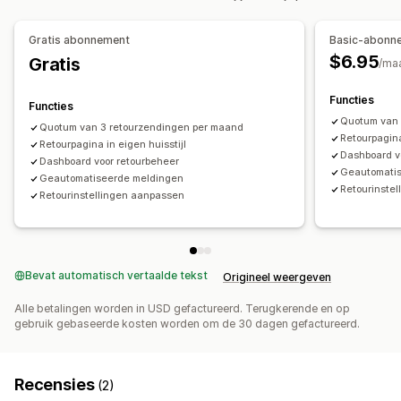
Gratis abonnement
Basic-abonn
$6.95
Gratis
/ma
Functies
Functies
Quotum van 
Quotum van 3 retourzendingen per maand
Retourpagina
Retourpagina in eigen huisstijl
Dashboard v
Dashboard voor retourbeheer
Geautomati
Geautomatiseerde meldingen
Retourinste
Retourinstellingen aanpassen
Bevat automatisch vertaalde tekst
Origineel weergeven
Alle betalingen worden in USD gefactureerd. Terugkerende en op
gebruik gebaseerde kosten worden om de 30 dagen gefactureerd.
Recensies
(2)