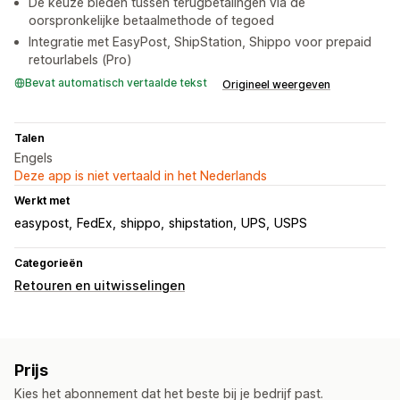
De keuze bieden tussen terugbetalingen via de
oorspronkelijke betaalmethode of tegoed
Integratie met EasyPost, ShipStation, Shippo voor prepaid
retourlabels (Pro)
Bevat automatisch vertaalde tekst
Origineel weergeven
Talen
Engels
Deze app is niet vertaald in het Nederlands
Werkt met
easypost
FedEx
shippo
shipstation
UPS
USPS
Categorieën
Retouren en uitwisselingen
Prijs
Kies het abonnement dat het beste bij je bedrijf past.