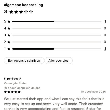
Algemene beoordeling
3
5
1
4
0
3
0
2
0
1
1
Een recensie schrijven
Alle recensies
Flipcrêpes
Verenigde Staten
10 dagen gebruiken de app
10 december 2020
We just started their app and what I can say this far is that is it
very easy to set up and seem very well-made. Their customer
service is very accomodating and fast to respond. 5 star for