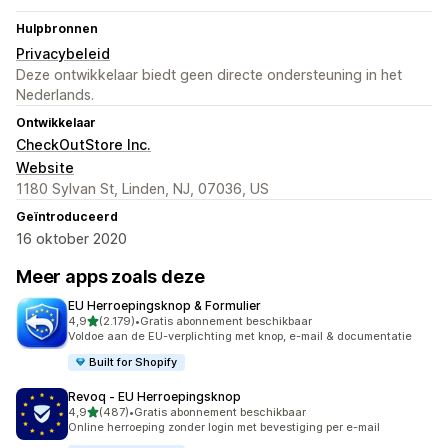
Hulpbronnen
Privacybeleid
Deze ontwikkelaar biedt geen directe ondersteuning in het
Nederlands.
Ontwikkelaar
CheckOutStore Inc.
Website
1180 Sylvan St, Linden, NJ, 07036, US
Geïntroduceerd
16 oktober 2020
Meer apps zoals deze
EU Herroepingsknop & Formulier
van 5 sterren
4,9
(2.179)
•
Gratis abonnement beschikbaar
2179 recensies in totaal
Voldoe aan de EU-verplichting met knop, e-mail & documentatie
Built for Shopify
Revoq ‑ EU Herroepingsknop
van 5 sterren
4,9
(487)
•
Gratis abonnement beschikbaar
487 recensies in totaal
Online herroeping zonder login met bevestiging per e-mail