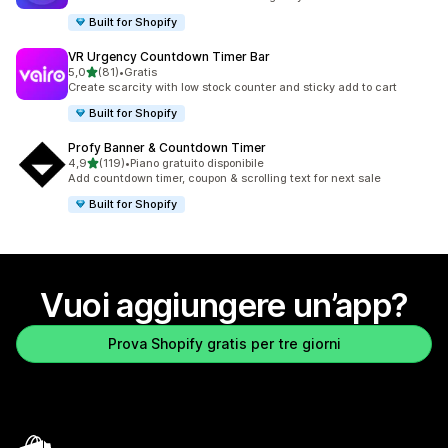
Built for Shopify
VR Urgency Countdown Timer Bar
stelle su 5
5,0
(81)
•
Gratis
81 recensioni totali
Create scarcity with low stock counter and sticky add to cart
Built for Shopify
Profy Banner & Countdown Timer
stelle su 5
4,9
(119)
•
Piano gratuito disponibile
119 recensioni totali
Add countdown timer, coupon & scrolling text for next sale
Built for Shopify
Vuoi aggiungere un’app?
Prova Shopify gratis per tre giorni