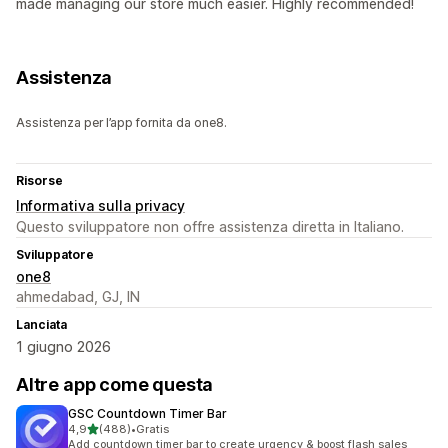
made managing our store much easier. Highly recommended!
Assistenza
Assistenza per l’app fornita da one8.
Risorse
Informativa sulla privacy
Questo sviluppatore non offre assistenza diretta in Italiano.
Sviluppatore
one8
ahmedabad, GJ, IN
Lanciata
1 giugno 2026
Altre app come questa
GSC Countdown Timer Bar
stelle su 5
4,9
(488)
•
Gratis
488 recensioni totali
Add countdown timer bar to create urgency & boost flash sales