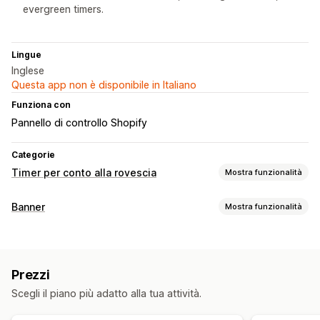
evergreen timers.
Lingue
Inglese
Questa app non è disponibile in Italiano
Funziona con
Pannello di controllo Shopify
Categorie
Timer per conto alla rovescia
Mostra funzionalità
Opzioni di visualizzazione
Banner
Mostra funzionalità
Colore e font
Testo personalizzato
Tipo di banner
Posizione personalizzata
Barra degli annunci
Banner fisso
Barra degli annunci
Multiannuncio
Notifica
Animazioni
Pagina del carrello
Landing page
Prezzi
Pagina del prodotto
Promozionale
Conto alla rovescia
Pagine dei prodotti
Scegli il piano più adatto alla tua attività.
Personalizzazione
Opzioni di tempistiche