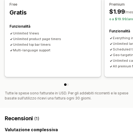
Posizione del banner
Animazioni
Visualizzazione fissa
Programmata
Intervallo di date
Ripristino a ogni visita
Free
Premium
Link e pulsanti
Sfondi
Colore e font
CSS personalizzato
Data di fine fissa
Minuto fisso
Una tantum
$1.99
Gratis
/me
Emoji
Multilingua
Adattivo per dispositivi mobili
In base alla sessione
Sessione a tempo
o a $19.99/ann
Programmazione
Geotargeting
Targeting delle campagne
Funzionalità
Tipo di timer
Funzionalità
Unlimited Views
Offerte giornaliere
Offerte lampo
Everything i
Unlimited product page timers
Promozione a tempo limitato
Data di scadenza
Unlimited la
Unlimited top bar timers
Scheduled t
Multi-language support
Evento speciale
Preordine
Lancio del prodotto
Geo-targeti
Check-out
Limite spedizione
Lancio del negozio
Unlimited ca
All premium 
Tutte le spese sono fatturate in USD. Per gli addebiti ricorrenti e le spese
basate sull’utilizzo ricevi una fattura ogni 30 giorni.
Recensioni
(1)
Valutazione complessiva