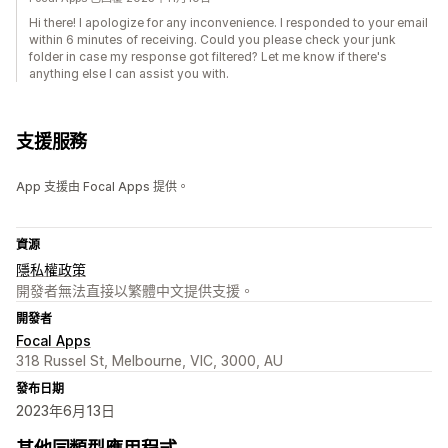
Hi there! I apologize for any inconvenience. I responded to your email
within 6 minutes of receiving. Could you please check your junk
folder in case my response got filtered? Let me know if there's
anything else I can assist you with.
支援服務
App 支援由 Focal Apps 提供。
資源
隱私權政策
開發者無法直接以繁體中文提供支援。
開發者
Focal Apps
318 Russel St, Melbourne, VIC, 3000, AU
發布日期
2023年6月13日