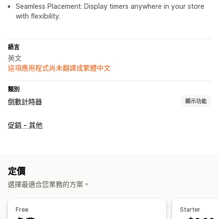
Seamless Placement: Display timers anywhere in your store
with flexibility.
語言
英文
這項應用程式尚未翻譯成繁體中文
類別
倒數計時器
顯示功能
顯示選項
促銷 - 其他
顏色和字型
自訂文字
自訂位置
公告列
固定式橫幅
動畫
購物車頁面
登陸頁面
產品頁面
計時選項
定價
定期
已排程
日期範圍
指定結束日期
指定分鐘
工作階段
選擇最適合您業務的方案。
計時工作階段
Free
Starter
計時器類型