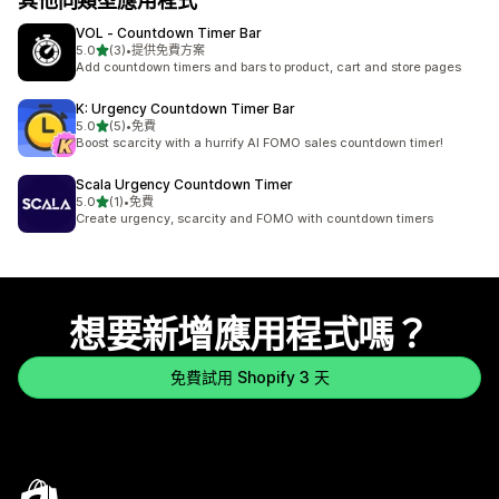
其他同類型應用程式
VOL ‑ Countdown Timer Bar
滿分 5 顆星
5.0
(3)
•
提供免費方案
共有 3 則評價
Add countdown timers and bars to product, cart and store pages
K: Urgency Countdown Timer Bar
滿分 5 顆星
5.0
(5)
•
免費
共有 5 則評價
Boost scarcity with a hurrify AI FOMO sales countdown timer!
Scala Urgency Countdown Timer
滿分 5 顆星
5.0
(1)
•
免費
共有 1 則評價
Create urgency, scarcity and FOMO with countdown timers
想要新增應用程式嗎？
免費試用 Shopify 3 天