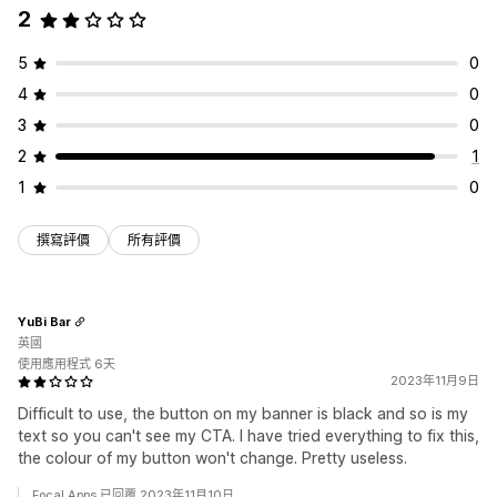
2
5
0
4
0
3
0
2
1
1
0
撰寫評價
所有評價
YuBi Bar
英國
使用應用程式 6天
2023年11月9日
Difficult to use, the button on my banner is black and so is my
text so you can't see my CTA. I have tried everything to fix this,
the colour of my button won't change. Pretty useless.
Focal Apps 已回覆 2023年11月10日