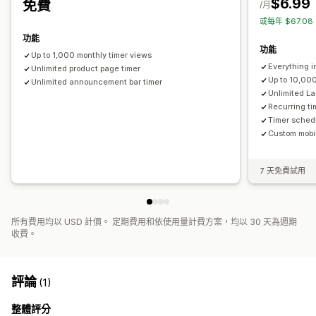
$6.99
免費
/月
每日優惠
快閃優惠
限時促銷
到期日
特別活動
預購
新品上市
或每年 $67.0
運送截止時間
商店開幕
功能
功能
Up to 1,000 monthly timer views
Everything i
Unlimited product page timer
Up to 10,000
Unlimited announcement bar timer
Unlimited L
Recurring ti
Timer sched
Custom mobil
7 天免費試用
所有費用均以 USD 計價。 定期費用和依使用量計費方案，均以 30 天為週期
收費。
評論
(1)
整體評分