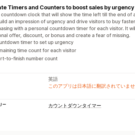
te Timers and Counters to boost sales by urgency
 countdown clock that will show the time left till the end of a
build an impression of urgency and drive visitors to buy fast
asing with a personal countdown timer for each visitor. It wil
nal offer, discount, or bonus and create a fear of missing.
untdown timer to set up urgency
aining time count for each visitor
rt-to-finish number count
英語
このアプリは日本語に翻訳されていませ
リー
カウントダウンタイマー
表示オプション
色とフォント