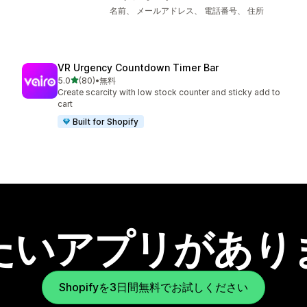
名前、 メールアドレス、 電話番号、 住所
VR Urgency Countdown Timer Bar
5つ星中
5.0
(80)
•
無料
合計レビュー数：80件
Create scarcity with low stock counter and sticky add to
cart
Built for Shopify
たいアプリがあり
Shopifyを3日間無料でお試しください