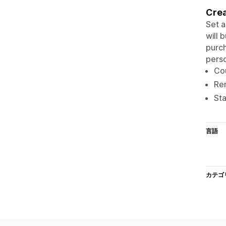
Crea
Set a
will 
purch
perso
Co
Rem
Sta
言語
カテゴ