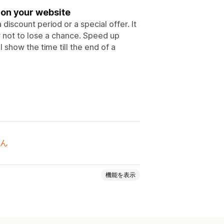
 on your website
 discount period or a special offer. It
er not to lose a chance. Speed up
l show the time till the end of a
ん
機能を表示