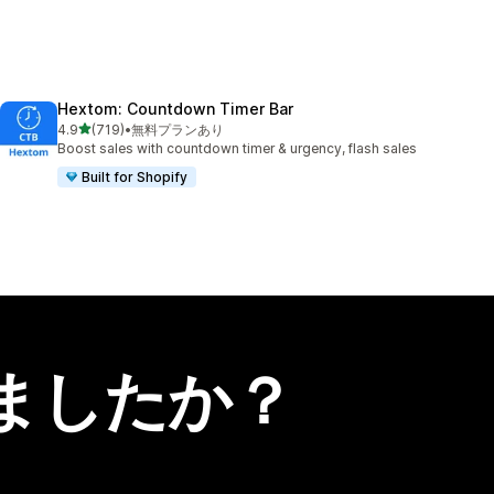
Hextom: Countdown Timer Bar
5つ星中
4.9
(719)
•
無料プランあり
合計レビュー数：719件
Boost sales with countdown timer & urgency, flash sales
Built for Shopify
ましたか？