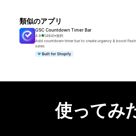
類似のアプリ
GSC Countdown Timer Bar
5つ星中
4.9
(484)
•
無料
合計レビュー数：484件
Add countdown timer bar to create urgency & boost flash
sales
Built for Shopify
使ってみ