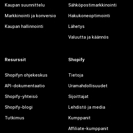
Kaupan suunnittelu
Sähköpostimarkkinointi
Markkinointi ja konversio
Hakukoneoptimointi
Kaupan hallinnointi
Lähetys
Valuutta ja käännös
Resurssit
Shopify
Shopifyn ohjekeskus
Tietoja
API-dokumentaatio
Uramahdollisuudet
Shopify-yhteisö
Sijoittajat
Shopify-blogi
Lehdistö ja media
Tutkimus
Kumppanit
Affiliate-kumppanit