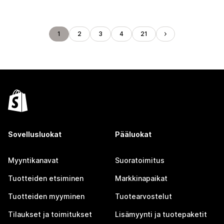
1
2
3
4
21
Sovellusluokat
Pääluokat
Myyntikanavat
Suoratoimitus
Tuotteiden etsiminen
Markkinapaikat
Tuotteiden myyminen
Tuotearvostelut
Tilaukset ja toimitukset
Lisämyynti ja tuotepaketit