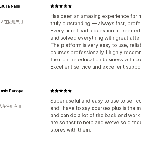
Laura Nails
Has been an amazing experience for m
月 人在使用应用
truly outstanding — always fast, profes
Every time I had a question or needed
and solved everything with great atten
The platform is very easy to use, reli
courses professionally. I highly reco
their online education business with c
Excellent service and excellent supp
Oasis Europe
Super useful and easy to use to sell co
 人在使用应用
and I have to say courses plus is the 
and can do a lot of the back end work
are so fast to help and we've sold th
stores with them.