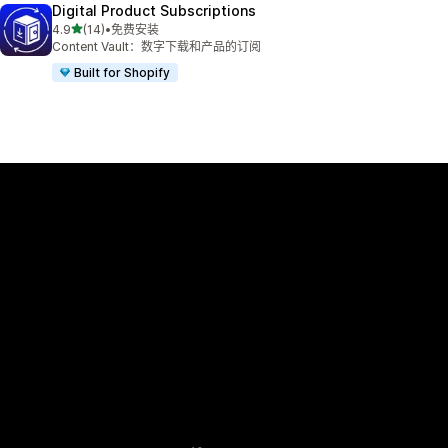
Digital Product Subscriptions
星（满分 5 星）
4.9
(14)
•
免费安装
总共 14 条评论
Content Vault：数字下载和产品的订阅
Built for Shopify