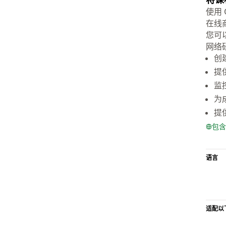
使用
在线
您可
网络
创
提
监
为
提
包含
语言
适配以