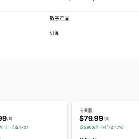
数字产品
产品类型
订阅
音频
课程
数字艺术
电子书
游戏
PDF
订阅类型
下载管理
精选订阅
补货订阅
访问订阅
会员资格
电子邮件传送
批量上传
自定义下载页
自定义订阅
无限制下载
分析
SMTP
外部托管
自
您可以设置的定价
文件安全性
定期付款
订阅立享折扣
固定定价
分层
访问代码
许可密钥
文件加密
IP 限制
每用户定价
一次性付款
动态定价
自定
专业版
99
$79.99
/月
/月
0/年（可节省 17%）
或 $800/年（可节省 17%）