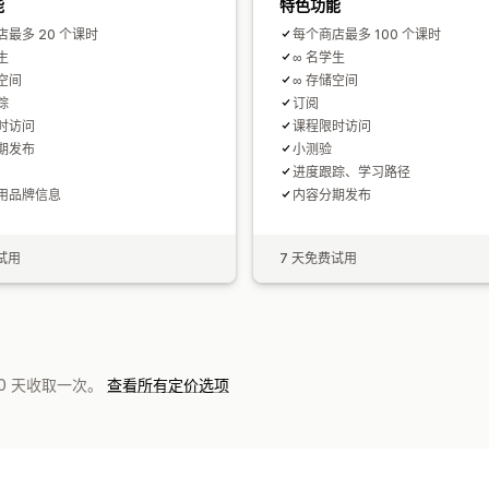
能
特色功能
最多 20 个课时
每个商店最多 100 个课时
生
∞ 名学生
空间
∞ 存储空间
踪
订阅
时访问
课程限时访问
期发布
小测验
进度跟踪、学习路径
用品牌信息
内容分期发布
试用
7 天免费试用
0 天收取一次。
查看所有定价选项