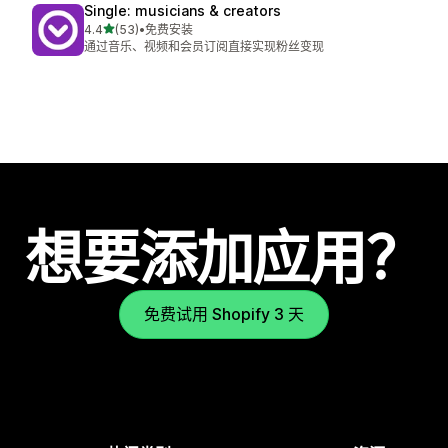
Single: musicians & creators
星（满分 5 星）
4.4
(53)
•
免费安装
总共 53 条评论
通过音乐、视频和会员订阅直接实现粉丝变现
想要添加应用？
免费试用 Shopify 3 天