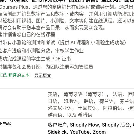
 Courses Plus，通过您的商店销售在线课程或辅导计划。
商店创建并销售数字产品和数字下载内容，并利用订阅功能增加经常性收入
以轻松利用视频、图片、小测验、文本等创建在线课程，还可以安排
研讨会有助于您丰富产品目录，从而实现受众变现。
建并销售您自己的在线课程
供带有小测验的测试和考试（提供 AI 课程和小测验生成功能）
控客户进度和小测验分数，审核学生作业
成功完成课程的学生生成 PDF 证书
供捆绑包和会员订阅，为团队注册添加管理员
自动翻译的文本
显示原文
英语， 葡萄牙语（葡萄牙）， 法语， 西
日语， 印地语， 韩语， 荷兰语， 芬兰语
洛文尼亚语， 土耳其语， 阿拉伯语， 捷
越南语，以及 希腊语
下产品：
客户账户
Shopify Flow
Shopify 后台
Sidekick
YouTube
Zoom