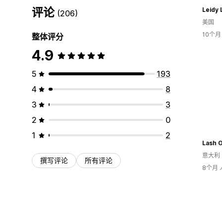
评论
Leidy 
(206)
美国
10个
整体评分
4.9
5
193
4
8
3
3
2
0
1
2
Lash 
意大利
撰写评论
所有评论
8个月