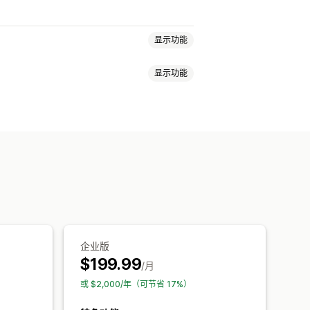
显示功能
显示功能
软件
视频
自定义
服务
产品捆绑
订阅套盒
数字产品
面
感谢页面
下载限制
流媒体
定义链接
Amazon S3 存储
定价
免费版
试用期
基于使用的定价
密码保护
水印
文件托管
义定价
企业版
$199.99
/月
或 $2,000/年（可节省 17%）