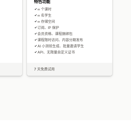
特色功能
∞ 个课时
∞ 名学生
∞ 存储空间
订阅、IP 保护
会员资格、课程捆绑包
课程限时访问、内容分期发布
AI 小测验生成、批量邀请学生
API、无限量自定义证书
7 天免费试用