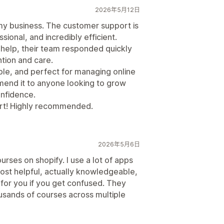
2026年5月12日
y business. The customer support is
sional, and incredibly efficient.
 help, their team responded quickly
tion and care.
able, and perfect for managing online
mmend it to anyone looking to grow
onfidence.
ort! Highly recommended.
2026年5月6日
urses on shopify. I use a lot of apps
most helpful, actually knowledgeable,
 for you if you get confused. They
ousands of courses across multiple