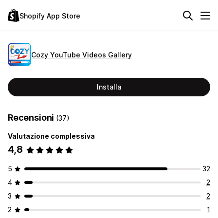
Shopify App Store
Cozy YouTube Videos Gallery
Installa
Recensioni
(37)
Valutazione complessiva
4,8
5
32
4
2
3
2
2
1