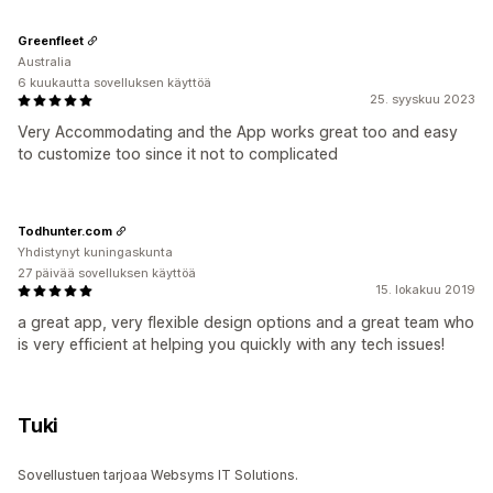
Greenfleet
Australia
6 kuukautta sovelluksen käyttöä
25. syyskuu 2023
Very Accommodating and the App works great too and easy
to customize too since it not to complicated
Todhunter.com
Yhdistynyt kuningaskunta
27 päivää sovelluksen käyttöä
15. lokakuu 2019
a great app, very flexible design options and a great team who
is very efficient at helping you quickly with any tech issues!
Tuki
Sovellustuen tarjoaa Websyms IT Solutions.