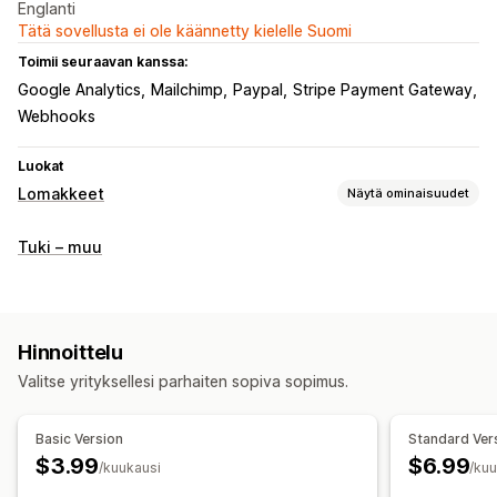
Englanti
Tätä sovellusta ei ole käännetty kielelle Suomi
Toimii seuraavan kanssa:
Google Analytics
Mailchimp
Paypal
Stripe Payment Gateway
Webhooks
Luokat
Lomakkeet
Näytä ominaisuudet
Lomaketyypit
Tuki – muu
Sovellukset
Varaukset
Yhteystiedot
Mukautettu
Palaute
Tiedostojen lataus (lähettäminen)
Uutiskirjeet
Tilaukset
Ponnahdusilmoitukset
Hinnoittelutarjoukset
Hinnoittelu
Rekisteröitymiset
Kyselyt
Tukkukauppa
Valitse yrityksellesi parhaiten sopiva sopimus.
Mukautukset
Vedä ja pudota -editori
Fontti ja väri
Mukautetut kentät
Basic Version
Standard Ver
Mukautettu CSS-koodi
Sulautetut lomakkeet
$3.99
$6.99
/kuukausi
/ku
Sähköpostimallit