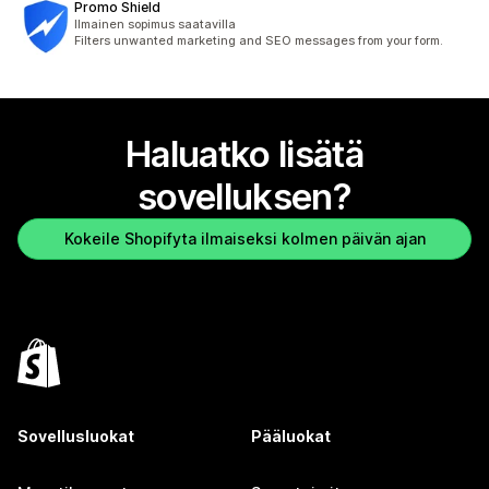
Promo Shield
Ilmainen sopimus saatavilla
Filters unwanted marketing and SEO messages from your form.
Haluatko lisätä
sovelluksen?
Kokeile Shopifyta ilmaiseksi kolmen päivän ajan
Sovellusluokat
Pääluokat