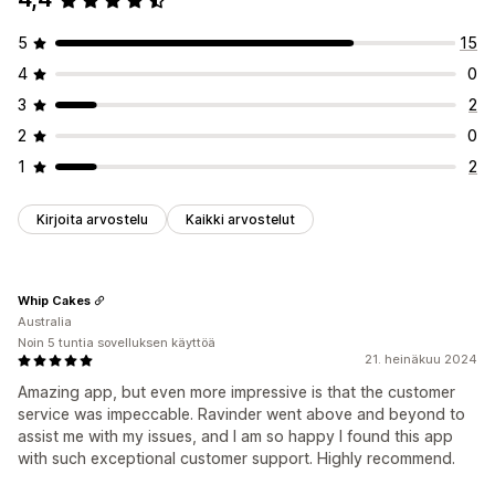
5
15
4
0
3
2
2
0
1
2
Kirjoita arvostelu
Kaikki arvostelut
Whip Cakes
Australia
Noin 5 tuntia sovelluksen käyttöä
21. heinäkuu 2024
Amazing app, but even more impressive is that the customer
service was impeccable. Ravinder went above and beyond to
assist me with my issues, and I am so happy I found this app
with such exceptional customer support. Highly recommend.