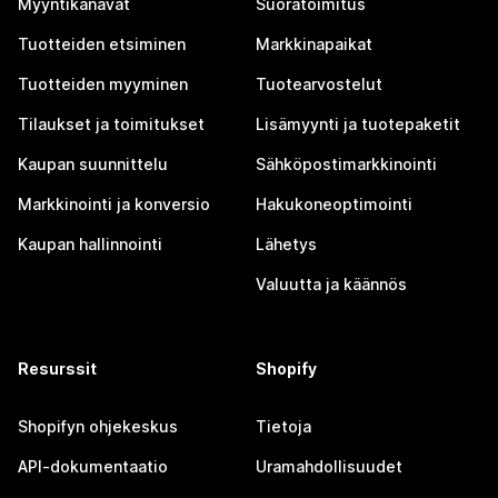
Myyntikanavat
Suoratoimitus
Tuotteiden etsiminen
Markkinapaikat
Tuotteiden myyminen
Tuotearvostelut
Tilaukset ja toimitukset
Lisämyynti ja tuotepaketit
Kaupan suunnittelu
Sähköpostimarkkinointi
Markkinointi ja konversio
Hakukoneoptimointi
Kaupan hallinnointi
Lähetys
Valuutta ja käännös
Resurssit
Shopify
Shopifyn ohjekeskus
Tietoja
API-dokumentaatio
Uramahdollisuudet