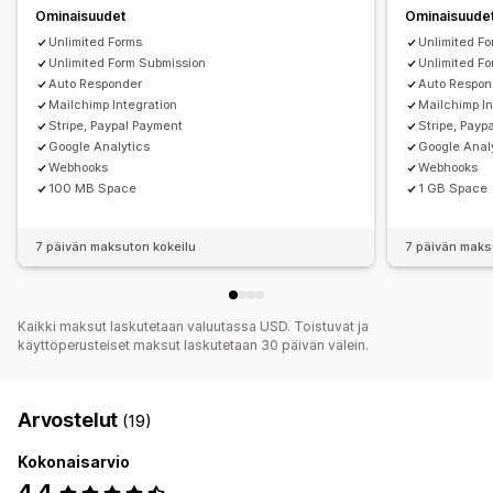
Ominaisuudet
Ominaisuude
Tietojen hallinnointi
Unlimited Forms
Unlimited F
Sähköpostivastaukset
Tietojen vienti
Dashboard
Unlimited Form Submission
Unlimited F
Auto Responder
Auto Respon
CAPTCHA
Mailchimp Integration
Mailchimp In
Stripe, Paypal Payment
Stripe, Payp
Google Analytics
Google Anal
Webhooks
Webhooks
100 MB Space
1 GB Space
7 päivän maksuton kokeilu
7 päivän maks
Kaikki maksut laskutetaan valuutassa USD. Toistuvat ja
käyttöperusteiset maksut laskutetaan 30 päivän välein.
Arvostelut
(19)
Kokonaisarvio
4,4