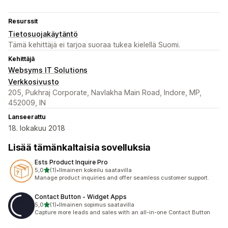
Resurssit
Tietosuojakäytäntö
Tämä kehittäjä ei tarjoa suoraa tukea kielellä Suomi.
Kehittäjä
Websyms IT Solutions
Verkkosivusto
205, Pukhraj Corporate, Navlakha Main Road, Indore, MP,
452009, IN
Lanseerattu
18. lokakuu 2018
Lisää tämänkaltaisia sovelluksia
Ests Product Inquire Pro
/ 5 tähteä
5,0
(1)
•
Ilmainen kokeilu saatavilla
1 arvostelua yhteensä
Manage product inquiries and offer seamless customer support.
Contact Button ‑ Widget Apps
/ 5 tähteä
5,0
(1)
•
Ilmainen sopimus saatavilla
1 arvostelua yhteensä
Capture more leads and sales with an all-in-one Contact Button