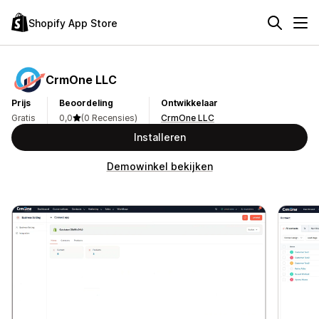
Shopify App Store
CrmOne LLC
Prijs
Beoordeling
Ontwikkelaar
Gratis
0,0
(0 Recensies)
CrmOne LLC
Installeren
Demowinkel bekijken