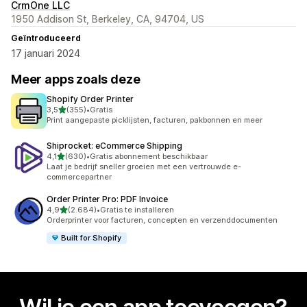
CrmOne LLC
1950 Addison St, Berkeley, CA, 94704, US
Geïntroduceerd
17 januari 2024
Meer apps zoals deze
Shopify Order Printer
van 5 sterren
3,5
(355)
•
Gratis
355 recensies in totaal
Print aangepaste picklijsten, facturen, pakbonnen en meer
Shiprocket: eCommerce Shipping
van 5 sterren
4,1
(630)
•
Gratis abonnement beschikbaar
630 recensies in totaal
Laat je bedrijf sneller groeien met een vertrouwde e-
commercepartner
Order Printer Pro: PDF Invoice
van 5 sterren
4,9
(2.684)
•
Gratis te installeren
2684 recensies in totaal
Orderprinter voor facturen, concepten en verzenddocumenten
Built for Shopify