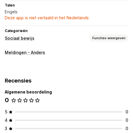
Talen
Engels
Deze app is niet vertaald in het Nederlands
Categorieën
Sociaal bewijs
Functies weergeven
Contenttypes
Meldingen - Anders
UGC
Hashtags
Weergaveopties
Productweergaven
Recente bezoekers
Aantal verkopen
Recensies
Recente aankopen
Aangepaste meldingen
Algemene beoordeling
Analytics
0
Betrokkenheid volgen
Conversietracking
5
0
4
0
3
0