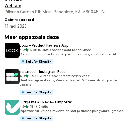
Website
Pillanna Garden 8th Main, Bangalore, KA, 560045, IN
Geïntroduceerd
11 mei 2023
Meer apps zoals deze
Loox ‑ Product Reviews App
van 5 sterren
4,9
(8.881)
•
Gratis abonnement beschikbaar
8881 recensies in totaal
Converteer meer met visuele productreviews, versterkt door AI
Built for Shopify
Instafeed ‑ Instagram Feed
van 5 sterren
4,9
(1.932)
•
Gratis abonnement beschikbaar
1932 recensies in totaal
Geef Instagram-feeds, Reels en Insta-UGC weer als shoppable
video's
Built for Shopify
Judge.me Ali Reviews Importer
van 5 sterren
4,9
(184)
•
Gratis
184 recensies in totaal
Importeer AliExpress-reviews en laat je dropshippingwinkel groeien
Built for Shopify