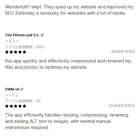
Wonderful!! I slept. They sped up my website and improved my
SEO. Definitely a necessity for websites with a lot of media.
The Ethical Leaf Co.
イギリス
アプリの使用期間：20分
2025年7月9日
this app quickly and effectively compressed and renamed my
files and photos to optimise my website.
YaMe.vn
ベトナム
アプリの使用期間：1日
2025年6月25日
The app efficiently handles resizing, compressing, renaming,
and adding ALT text to images, with minimal manual
intervention required.