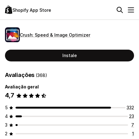
Shopify App Store
Crush: Speed & Image Optimizer
Instale
Avaliações
(368)
Avaliação geral
4,7
5
332
4
23
3
7
2
1