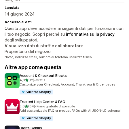
Lanciata
14 giugno 2024
Accesso ai dati
Questa app deve accedere ai seguenti dati per funzionare con
il tuo negozio. Scopri perché su
informativa sulla privacy
degli sviluppatori.
Visualizza dati di staff e collaboratori:
Proprietario del negozio
Nome, indirizzo email, numero di telefono, indirizzo fisico
Altre app come questa
Account & Checkout Blocks
stelle su 5
4,9
(12)
•
Gratis
12 recensioni totali
Customize your Checkout, Account, Thank you & Order pages
Built for Shopify
Trusted Help Center & FAQ
stelle su 5
5,0
(84)
•
Piano gratuito disponibile
84 recensioni totali
Add customizable FAQ or product FAQs with AI JSON-LD schema!
Built for Shopify
DigitalGenius