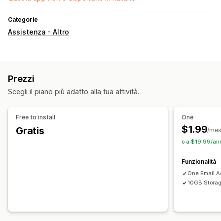
Categorie
Assistenza - Altro
Prezzi
Scegli il piano più adatto alla tua attività.
Free to install
One
$1.99
Gratis
/me
o a $19.99/ann
Funzionalità
One Email A
10GB Stora