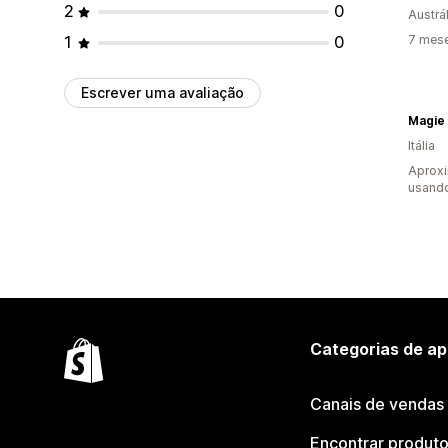
2
0
Austrál
1
0
7 mese
Escrever uma avaliação
Magie 
Itália
Aprox
usando
Categorias de ap
Canais de vendas
Encontrar produt