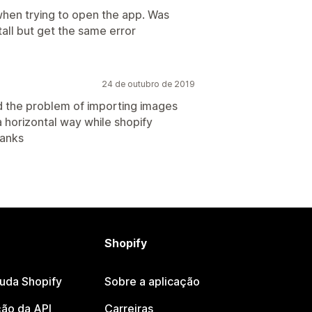
when trying to open the app. Was
stall but get the same error
24 de outubro de 2019
ved the problem of importing images
a horizontal way while shopify
hanks
Shopify
juda Shopify
Sobre a aplicação
ão da API
Carreiras