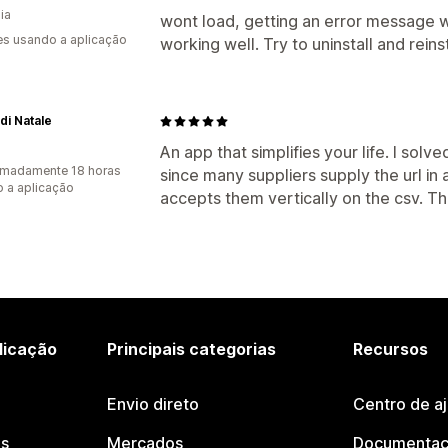
ia
wont load, getting an error message 
s usando a aplicação
working well. Try to uninstall and rein
di Natale
An app that simplifies your life. I sol
imadamente 18 horas
since many suppliers supply the url in 
 a aplicação
accepts them vertically on the csv. T
licação
Principais categorias
Recursos
Envio direto
Centro de a
os
Mercados
Documentaç