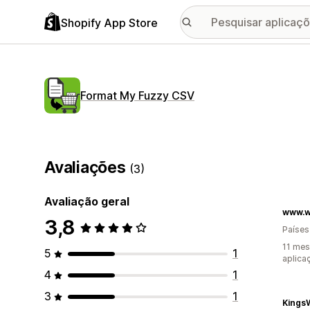
Shopify App Store
Format My Fuzzy CSV
Avaliações
(3)
Avaliação geral
www.we
3,8
Países
11 mes
5
1
aplica
4
1
3
1
Kings