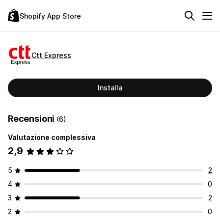
Shopify App Store
Ctt Express
Installa
Recensioni
(6)
Valutazione complessiva
2,9
5
2
4
0
3
2
2
0