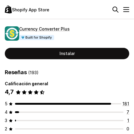
Shopify App Store
Currency Converter Plus
Built for Shopify
Instalar
Reseñas
(193)
Calificación general
4,7
5
181
4
7
3
1
2
0