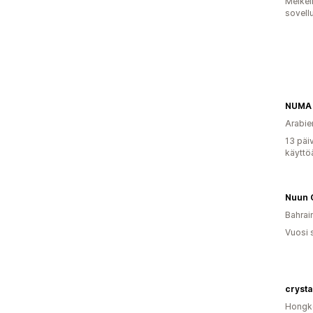
Melkei
sovell
NUMA
Arabie
13 päi
käyttö
Nuun O
Bahrai
Vuosi 
crysta
Hongko