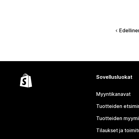
Edelline
Sovellusluokat
Myyntikanavat
Tuotteiden etsimi
Tuotteiden myym
Tilaukset ja toimi