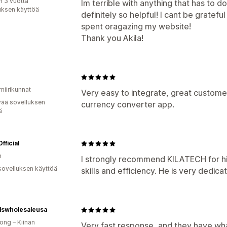
n 3 vuotta
Im terrible with anything that has to 
uksen käyttöä
definitely so helpful! I cant be gratef
spent oragazing my website!
Thank you Akila!
miirikunnat
Very easy to integrate, great custome
vää sovelluksen
currency converter app.
ä
fficial
n
I strongly recommend KILATECH for his
sovelluksen käyttöä
skills and efficiency. He is very dedica
lswholesaleusa
ng – Kiinan
Very fast response, and they have wh