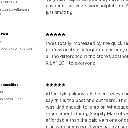
hallintoalue
customer service is very helpful! I don
autta sovelluksen
just amazing
ä
rest
a
I was totally impressed by the quick r
sovelluksen käyttöä
professionalism. Integrated currenc
all the difference in the store’s aesth
KILATECH to everyone.
ecessities
an
After trying almost all the currency co
ää sovelluksen
say this is the best one out there. The
ä
was kind enough to jump on Whatsapp 
requirements (using Shopify Markets wi
affordable than the paid versions of o
clunky or annoying. A very happy user