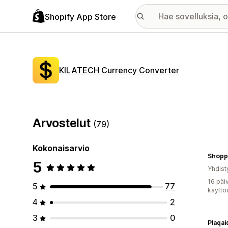
Shopify App Store
KILATECH Currency Converter
Arvostelut
(79)
Kokonaisarvio
Shopp
5
Yhdist
16 päi
5
77
käyttö
4
2
3
0
Plaqai