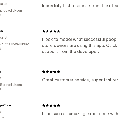
allat
Incredibly fast response from their te
ää sovelluksen
ä
ch
allat
I look to model what successful peopl
5 tuntia sovelluksen
store owners are using this app. Quick
ä
support from the developer.
u
a
Great customer service, super fast re
ää sovelluksen
ä
gnCollection
a
I had such an amazing experience with 