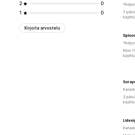
2
0
Yhdysv
1
0
7 päiv
käyttö
Kirjoita arvostelu
Sploo
Yhdysv
Noin 1
käyttö
Soray
Kanad
3 päiv
käyttö
Lldesi
Kanad