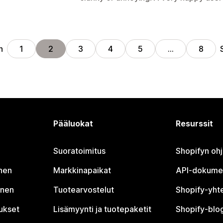
n
1
2
3
4
5
…
8
Pääluokat
Resurssit
Suoratoimitus
Shopifyn oh
nen
Markkinapaikat
API-dokume
inen
Tuotearvostelut
Shopify-yht
tukset
Lisämyynti ja tuotepaketit
Shopify-blog