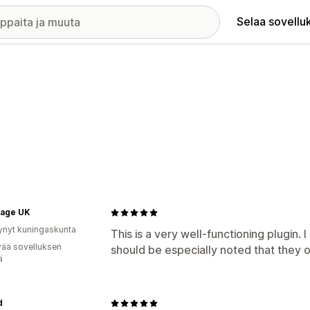
Selaa sovellu
age UK
ynyt kuningaskunta
This is a very well-functioning plugin.
vää sovelluksen
should be especially noted that they 
ä
d