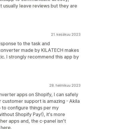
't usually leave reviews but they are
21. kesäkuu 2023
esponse to the task and
y converter made by KILATECH makes
etic. I strongly recommend this app by
28. helmikuu 2023
nverter apps on Shopify, I can safely
ir customer support is amazing - Akila
to configure things per my
thout Shopify Pay!), it's more
ther apps and, the c-panel isn't
 here.