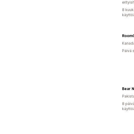
erityis
8 kuuk
käyttö
RoomC
Kanad
Päivä 
Bear N
Pakist
8 päiv
käyttö