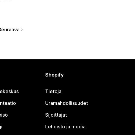
Seuraava
Shopify
jekeskus
Tietoja
ntaatio
Uramahdollisuudet
eisö
Sijoittajat
i
Lehdistö ja media