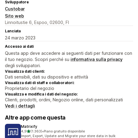
Sviluppatore
Custobar
Sito web
Linnoitustie 6, Espoo, 02600, FI
Lanciata
24 marzo 2023
Accesso ai dati
Questa app deve accedere ai seguenti dati per funzionare con
il tuo negozio. Scopri perché su
informativa sulla privacy
degli sviluppatori.
Visualizza dati clienti:
Dati sensibili, dati su dispositivo e attività
Visualizza dati di staff e collaboratori:
Proprietario del negozio
Visualizza e modifica i dati del negozio:
Clienti, prodotti, ordini, Negozio online, dati personalizzati
Vedi i dettagli
Altre app come questa
Matrixify
stelle su 5
4,9
(1.363)
•
Piano gratuito disponibile
1363 recensioni totali
Import, Export, Update and Migrate your store data in bulk