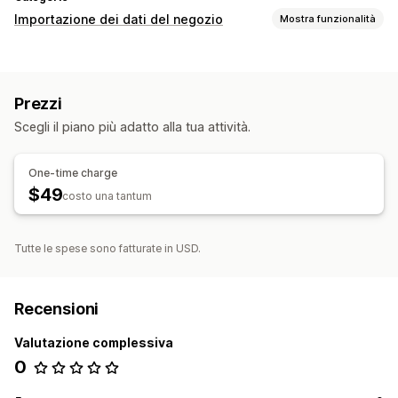
Importazione dei dati del negozio
Mostra funzionalità
Sincronizzazione dei dati
Aggiornamento automatico
Sincronizzazione degli ordini
Prezzi
Sincronizzazione dei prezzi
Sincronizzazione dei prodotti
Scegli il piano più adatto alla tua attività.
Sincronizzazione bidirezionale
Sincronizzazione in tempo reale
One-time charge
Migrazione dei dati
$49
costo una tantum
Collezioni
Clienti
Sconti
Metafield
Ordini
Prodotti
Tutte le spese sono fatturate in USD.
Recensioni
Valutazione complessiva
0