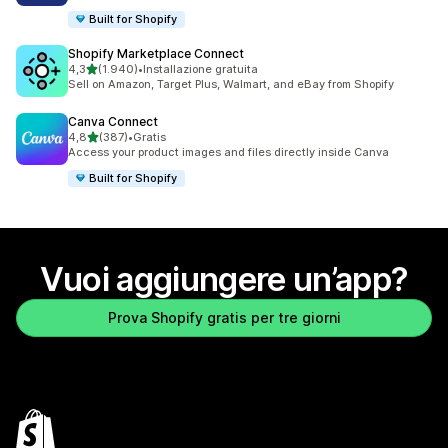
Built for Shopify
Shopify Marketplace Connect
stelle su 5
4,3
(1.940)
•
Installazione gratuita
1940 recensioni totali
Sell on Amazon, Target Plus, Walmart, and eBay from Shopify
Canva Connect
stelle su 5
4,8
(387)
•
Gratis
387 recensioni totali
Access your product images and files directly inside Canva
Built for Shopify
Vuoi aggiungere un’app?
Prova Shopify gratis per tre giorni