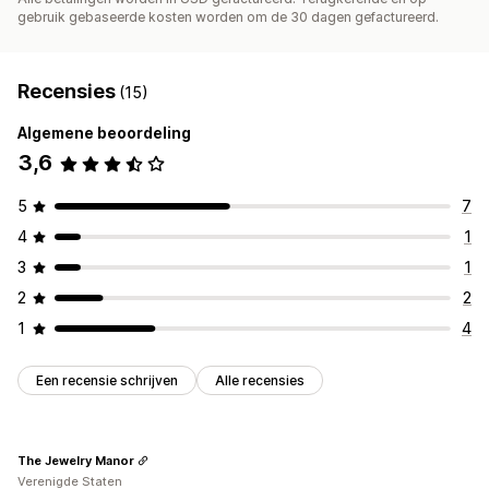
gebruik gebaseerde kosten worden om de 30 dagen gefactureerd.
Recensies
(15)
Algemene beoordeling
3,6
5
7
4
1
3
1
2
2
1
4
Een recensie schrijven
Alle recensies
The Jewelry Manor
Verenigde Staten