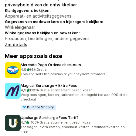
privacybeleid van de ontwikkelaar
.
Klantgegevens bekijken:
Apparaat- en activiteitsgegevens
Gegevens van medewerkers en bijdragers bekijken:
Winkeleigenaar
Winkelgegevens bekijken en bewerken:
Producten, bestellingen, andere gegevens
Zie details
Meer apps zoals deze
Mercado Pago Ordena checkouts
van 5 sterren
4,8
(6)
•
Gratis
6 recensies in totaal
This app sorts the position of your payment providers.
Magical Surcharge + Extra Fees
van 5 sterren
4,9
(101)
•
Gratis abonnement beschikbaar
101 recensies in totaal
Voeg toeslagen, kosten, tarieven en statiegeld toe aan POS of de
checkout
Built for Shopify
Upcharge Surcharge Fees Tariff
van 5 sterren
4,7
(163)
•
Gratis abonnement beschikbaar
163 recensies in totaal
Toeslagen, extra kosten, checkout-kosten, creditcardkosten en
meer