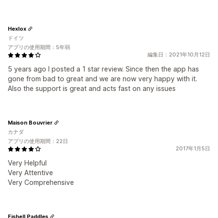
Hexlox
ドイツ
アプリの使用期間：5年弱
編集日：2021年10月12日
5 years ago I posted a 1 star review. Since then the app has
gone from bad to great and we are now very happy with it.
Also the support is great and acts fast on any issues
Maison Bouvrier
カナダ
アプリの使用期間：22日
2017年1月5日
Very Helpful
Very Attentive
Very Comprehensive
Fishell Paddles