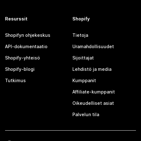
Resurssit
Shopify
Shopifyn ohjekeskus
Tietoja
API-dokumentaatio
Uramahdollisuudet
Shopify-yhteisö
Sijoittajat
Shopify-blogi
Lehdistö ja media
Tutkimus
Kumppanit
Affiliate-kumppanit
Oikeudelliset asiat
Palvelun tila