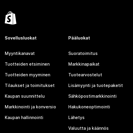
Sovellusluokat
Pääluokat
Myyntikanavat
Suoratoimitus
Tuotteiden etsiminen
Markkinapaikat
Tuotteiden myyminen
Tuotearvostelut
Tilaukset ja toimitukset
Lisämyynti ja tuotepaketit
Kaupan suunnittelu
Sähköpostimarkkinointi
Markkinointi ja konversio
Hakukoneoptimointi
Kaupan hallinnointi
Lähetys
Valuutta ja käännös