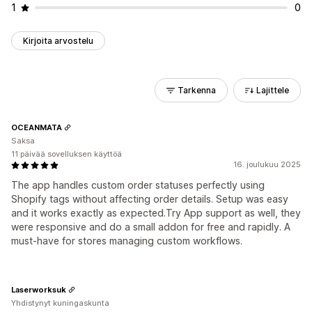
1
0
Kirjoita arvostelu
Tarkenna
Lajittele
OCEANMATA
Saksa
11 päivää sovelluksen käyttöä
16. joulukuu 2025
The app handles custom order statuses perfectly using
Shopify tags without affecting order details. Setup was easy
and it works exactly as expected.Try App support as well, they
were responsive and do a small addon for free and rapidly. A
must-have for stores managing custom workflows.
Laserworksuk
Yhdistynyt kuningaskunta