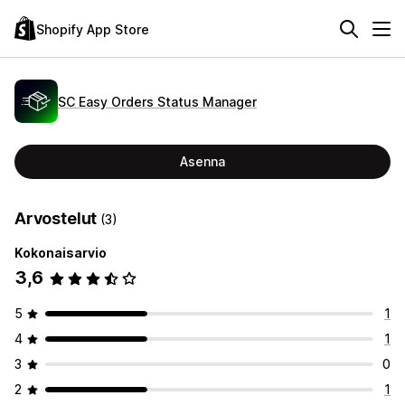
Shopify App Store
SC Easy Orders Status Manager
Asenna
Arvostelut
(3)
Kokonaisarvio
3,6
5
1
4
1
3
0
2
1