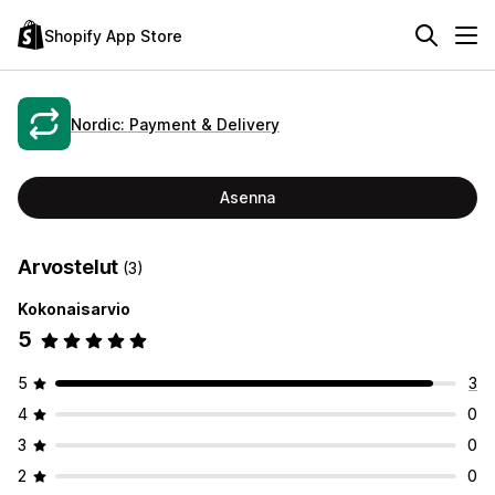
Shopify App Store
Nordic: Payment & Delivery
Asenna
Arvostelut
(3)
Kokonaisarvio
5
5
3
4
0
3
0
2
0