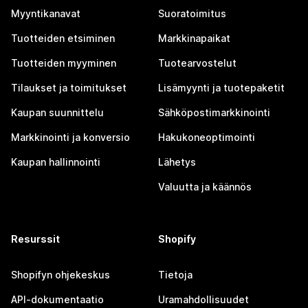
Myyntikanavat
Suoratoimitus
Tuotteiden etsiminen
Markkinapaikat
Tuotteiden myyminen
Tuotearvostelut
Tilaukset ja toimitukset
Lisämyynti ja tuotepaketit
Kaupan suunnittelu
Sähköpostimarkkinointi
Markkinointi ja konversio
Hakukoneoptimointi
Kaupan hallinnointi
Lähetys
Valuutta ja käännös
Resurssit
Shopify
Shopifyn ohjekeskus
Tietoja
API-dokumentaatio
Uramahdollisuudet