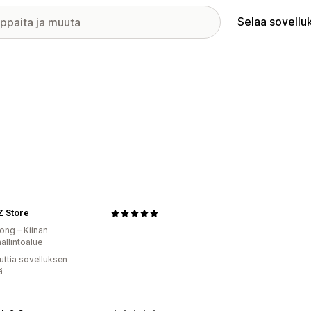
Selaa sovellu
 Store
ng – Kiinan
hallintoalue
uttia sovelluksen
ä