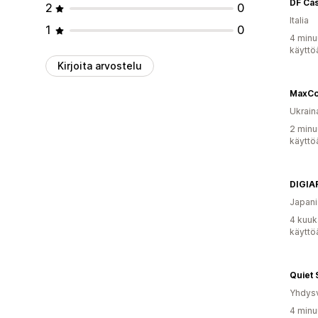
DF Cas
2
0
Italia
1
0
4 minu
käyttö
Kirjoita arvostelu
MaxCo
Ukrain
2 minu
käyttö
DIGIA
Japani
4 kuuk
käyttö
Quiet 
Yhdysv
4 minu