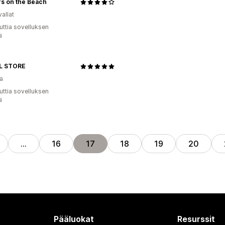
s on the Beach
allat
uttia sovelluksen
ä
L STORE
a
uttia sovelluksen
ä
…
16
17
18
19
20
Pääluokat
Resurssit