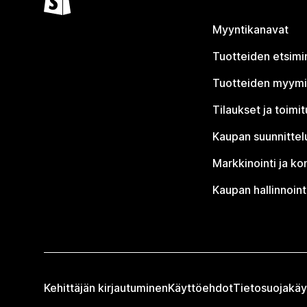
Myyntikanavat
Tuotteiden etsimi
Tuotteiden myym
Tilaukset ja toimi
Kaupan suunnittel
Markkinointi ja ko
Kaupan hallinnoint
Kehittäjän kirjautuminen
Käyttöehdot
Tietosuojakäy