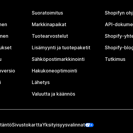
Suoratoimitus
Shopifyn oh
nen
Markkinapaikat
API-dokume
inen
Tuotearvostelut
Shopify-yht
tukset
Lisämyynti ja tuotepaketit
Shopify-blog
u
Sähköpostimarkkinointi
Tutkimus
nversio
Hakukoneoptimointi
i
Lähetys
Valuutta ja käännös
täntö
Sivustokartta
Yksityisyysvalinnat