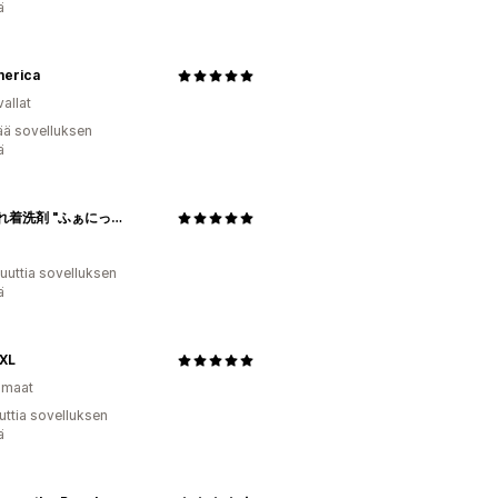
ä
erica
allat
ää sovelluksen
ä
おしゃれ着洗剤 "ふぁにっと”
uuttia sovelluksen
ä
XL
omaat
uttia sovelluksen
ä