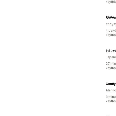
käyttö
RAVAm
Yhdysv
4 päiv
käyttö
Japani
27 min
käyttö
Comfy
Alank
3 minu
käyttö