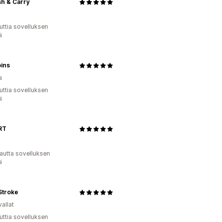
h & Carry
uttia sovelluksen
ä
ins
a
uttia sovelluksen
ä
RT
autta sovelluksen
ä
Stroke
allat
uttia sovelluksen