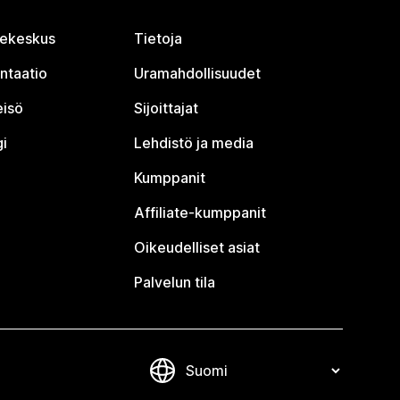
jekeskus
Tietoja
ntaatio
Uramahdollisuudet
eisö
Sijoittajat
i
Lehdistö ja media
Kumppanit
Affiliate-kumppanit
Oikeudelliset asiat
Palvelun tila