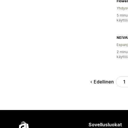
Flower
Yhdysv
5 minu
käyttö
NEIVA
Espanj
2 minu
käyttö
Edellinen
1
Sovellusluokat