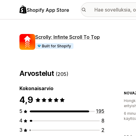
Shopify App Store
Scrolly: Infinte Scroll To Top
Built for Shopify
Arvostelut
(205)
Kokonaisarvio
NOVAZ
4,9
Hongko
erityis
5
195
6 minu
käyttö
4
8
3
2