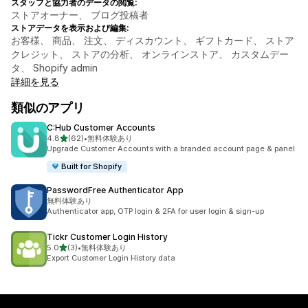
スタッフと協力者のデータの閲覧:
ストアオーナー、 ブログ投稿者
ストアデータを表示および編集:
お客様、 商品、 注文、 ディスカウント、 ギフトカード、 ストア
クレジット、 ストアの分析、 オンラインストア、 カスタムデー
タ、 Shopify admin
詳細を見る
類似のアプリ
C:Hub Customer Accounts
5つ星中
4.8
(62)
•
無料体験あり
合計レビュー数：62件
Upgrade Customer Accounts with a branded account page & panel
Built for Shopify
PasswordFree Authenticator App
無料体験あり
Authenticator app, OTP login & 2FA for user login & sign-up
Tickr Customer Login History
5つ星中
5.0
(3)
•
無料体験あり
合計レビュー数：3件
Export Customer Login History data