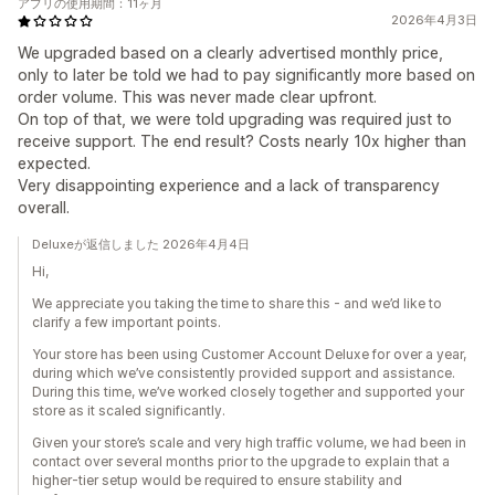
アプリの使用期間：11ヶ月
2026年4月3日
We upgraded based on a clearly advertised monthly price,
only to later be told we had to pay significantly more based on
order volume. This was never made clear upfront.
On top of that, we were told upgrading was required just to
receive support. The end result? Costs nearly 10x higher than
expected.
Very disappointing experience and a lack of transparency
overall.
Deluxeが返信しました 2026年4月4日
Hi,
We appreciate you taking the time to share this - and we’d like to
clarify a few important points.
Your store has been using Customer Account Deluxe for over a year,
during which we’ve consistently provided support and assistance.
During this time, we’ve worked closely together and supported your
store as it scaled significantly.
Given your store’s scale and very high traffic volume, we had been in
contact over several months prior to the upgrade to explain that a
higher-tier setup would be required to ensure stability and