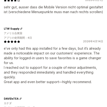
2026年5月1日
sehr gut, ausser dass die Mobile Version nicht optimal gestaltet
ist (verschiedene Menuepunkte muss man nach rechts scrollen)
LTW Supply
アメリカ合衆国
アプリの使用期間：4日
2026年4月14日
e’ve only had this app installed for a few days, but it’s already
made a noticeable impact on our customers’ experience. The
ability for logged-in users to save favorites is a game changer
for us.
I reached out to support for a couple of minor adjustments,
and they responded immediately and handled everything
quickly.
Great app and even better support—highly recommend.
DAVIDsTEA
カナダ