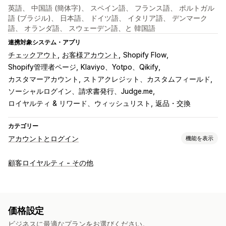
英語、 中国語 (簡体字)、 スペイン語、 フランス語、 ポルトガル
語 (ブラジル)、 日本語、 ドイツ語、 イタリア語、 デンマーク
語、 オランダ語、 スウェーデン語、と 韓国語
連携対象システム・アプリ
チェックアウト
お客様アカウント
Shopify Flow
Shopify管理者ページ
Klaviyo、Yotpo、Qikify
カスタマーアカウント
ストアクレジット、カスタムフィールド
ソーシャルログイン、請求書発行、Judge.me
ロイヤルティ & リワード、ウィッシュリスト
返品・交換
カテゴリー
アカウントとログイン
機能を表示
お客様ログイン
顧客ロイヤルティ - その他
ソーシャルログイン
メール認証
ワンタイムパスワード (OTP)
アカウント管理
アカウントポータル
プロフィール
タグ付け
有効化リンク
価格設定
登録フォーム
カスタムフィールド
複数言語
ビジネスに最適なプランをお選びください。