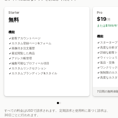
Starter
Pro
$19
無料
/月
または$199/年
機能
機能
顧客アカウントページ
スタータープ
カスタム登録ページ&フォーム
高度な分析ダ
画像付き注文履歴
詳細な顧客ト
最近閲覧した商品
ウィッシュリ
アドレス帳管理
返品・交換
編集可能なプロフィール項目
ワンクリック
カスタムリンクセクション
無制限のカス
カスタムブランディング&スタイル
高度なカスタ
7日間の無料体
すべての料金はUSDで請求されます。 定期請求と使用料に基づく請求は、
30日ごとに行われます。