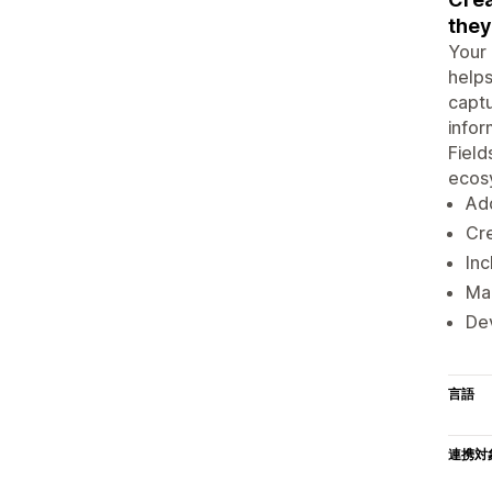
they
Your 
helps
captu
infor
Field
ecos
Add
Cre
Inc
Man
Dev
言語
連携対