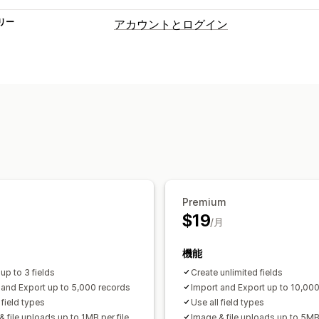
リー
アカウントとログイン
アカウント管理
カスタムフィールド
Premium
$19
/月
機能
up to 3 fields
Create unlimited fields
 and Export up to 5,000 records
Import and Export up to 10,00
 field types
Use all field types
 file uploads up to 1MB per file
Image & file uploads up to 5MB 