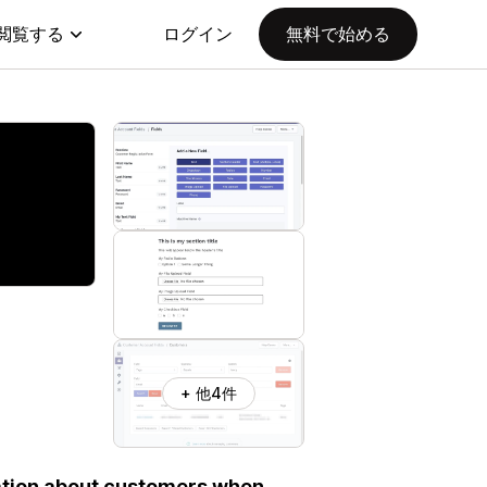
閲覧する
ログイン
無料で始める
+ 他4件
mation about customers when