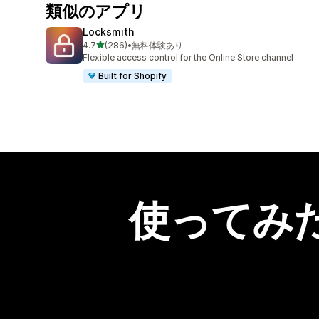
類似のアプリ
Locksmith
5つ星中
4.7
(286)
•
無料体験あり
合計レビュー数：286件
Flexible access control for the Online Store channel
Built for Shopify
使ってみ