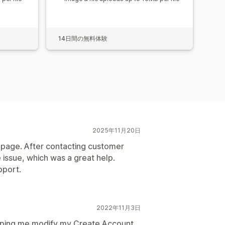
14日間の無料体験
2025年11月20日
 page. After contacting customer
issue, which was a great help.
pport.
2022年11月3日
elping me modify my Create Account