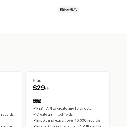
機能を表示
Plus
$29
/月
機能
REST API to create and fetch data
0 records
Create unlimited fields
Import and export over 10,000 records
per file
Image & file uploads up to 15MB per file