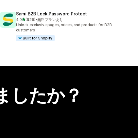
Sami B2B Lock,Password Protect
5つ星中
4.9
(926)
•
無料プランあり
合計レビュー数：926件
Unlock exclusive pages, prices, and products for B2B
customers
Built for Shopify
ましたか？