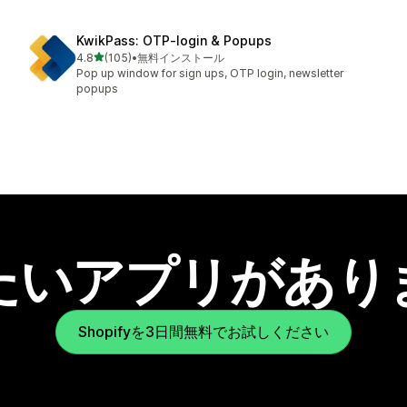
KwikPass: OTP‑login & Popups
5つ星中
4.8
(105)
•
無料インストール
合計レビュー数：105件
Pop up window for sign ups, OTP login, newsletter
popups
たいアプリがあり
Shopifyを3日間無料でお試しください