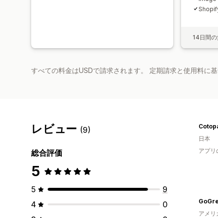
Shopif
14日間
すべての料金はUSDで請求されます。 定期請求と使用料に
レビュー
(9)
日本
アプリ
総合評価
5
5
9
GoGre
4
0
アメリ