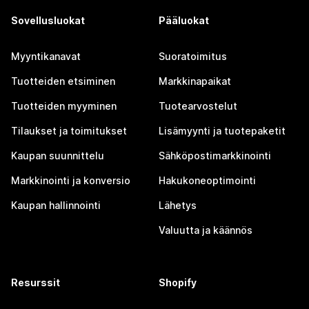
Sovellusluokat
Pääluokat
Myyntikanavat
Suoratoimitus
Tuotteiden etsiminen
Markkinapaikat
Tuotteiden myyminen
Tuotearvostelut
Tilaukset ja toimitukset
Lisämyynti ja tuotepaketit
Kaupan suunnittelu
Sähköpostimarkkinointi
Markkinointi ja konversio
Hakukoneoptimointi
Kaupan hallinnointi
Lähetys
Valuutta ja käännös
Resurssit
Shopify