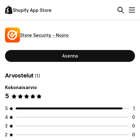
Shopify App Store
Store Security ‑ Nojiro
Asenna
Arvostelut
(1)
Kokonaisarvio
5
5
1
4
0
3
0
2
0