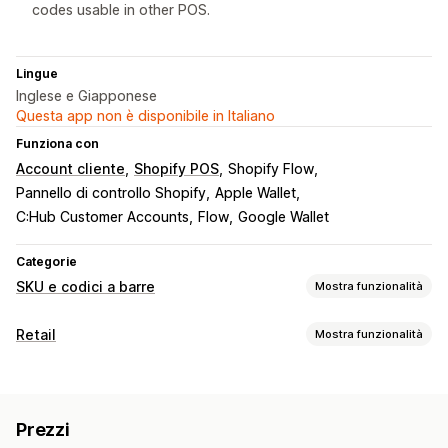
codes usable in other POS.
Lingue
Inglese e Giapponese
Questa app non è disponibile in Italiano
Funziona con
Account cliente
Shopify POS
Shopify Flow
Pannello di controllo Shopify
Apple Wallet
C:Hub Customer Accounts
Flow
Google Wallet
Categorie
SKU e codici a barre
Mostra funzionalità
Gestione dei codici a barre
Retail
Mostra funzionalità
Codici QR
Scansione
POS
Scansione di codici a barre
Codici QR
Prezzi