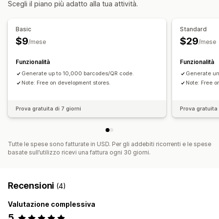
Scegli il piano più adatto alla tua attività.
Basic
Standard
$9
$29
/mese
/mese
Funzionalità
Funzionalità
Generate up to 10,000 barcodes/QR code.
Generate un
Note: Free on development stores.
Note: Free o
Prova gratuita di 7 giorni
Prova gratuita 
Tutte le spese sono fatturate in USD. Per gli addebiti ricorrenti e le spese
basate sull’utilizzo ricevi una fattura ogni 30 giorni.
Recensioni
(4)
Valutazione complessiva
5