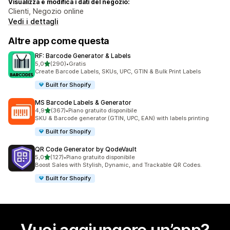
Visualizza e modifica i dati del negozio:
Clienti, Negozio online
Vedi i dettagli
Altre app come questa
RF: Barcode Generator & Labels
stelle su 5
5,0
(290)
•
Gratis
290 recensioni totali
Create Barcode Labels, SKUs, UPC, GTIN & Bulk Print Labels
Built for Shopify
MS Barcode Labels & Generator
stelle su 5
4,9
(367)
•
Piano gratuito disponibile
367 recensioni totali
SKU & Barcode generator (GTIN, UPC, EAN) with labels printing
Built for Shopify
QR Code Generator by QodeVault
stelle su 5
5,0
(127)
•
Piano gratuito disponibile
127 recensioni totali
Boost Sales with Stylish, Dynamic, and Trackable QR Codes.
Built for Shopify