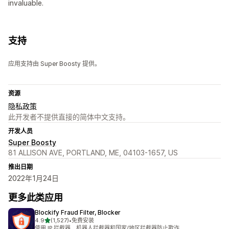
invaluable.
支持
应用支持由 Super Boosty 提供。
资源
隐私政策
此开发者不提供直接的简体中文支持。
开发人员
Super Boosty
81 ALLISON AVE, PORTLAND, ME, 04103-1657, US
推出日期
2022年1月24日
更多此类应用
Blockify Fraud Filter, Blocker
星（满分 5 星）
4.9
(1,527)
•
免费安装
总共 1527 条评论
使用 IP 拦截器、机器人拦截器和国家/地区拦截器防止欺诈