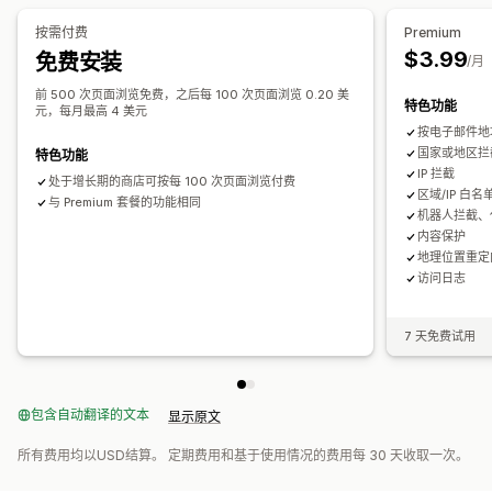
提醒和分析
本地化设置
按需付费
Premium
可疑活动
欺诈通知
访客分析
风险报告
电子邮件通知
$3.99
免费安装
国家/地区选择器
/月
前 500 次页面浏览免费，之后每 100 次页面浏览 0.20 美
特色功能
元，每月最高 4 美元
按电子邮件地
国家或地区拦
特色功能
IP 拦截
处于增长期的商店可按每 100 次页面浏览付费
区域/IP 白名
与 Premium 套餐的功能相同
机器人拦截、代
内容保护
地理位置重定
访问日志
7 天免费试用
包含自动翻译的文本
显示原文
所有费用均以USD结算。 定期费用和基于使用情况的费用每 30 天收取一次。