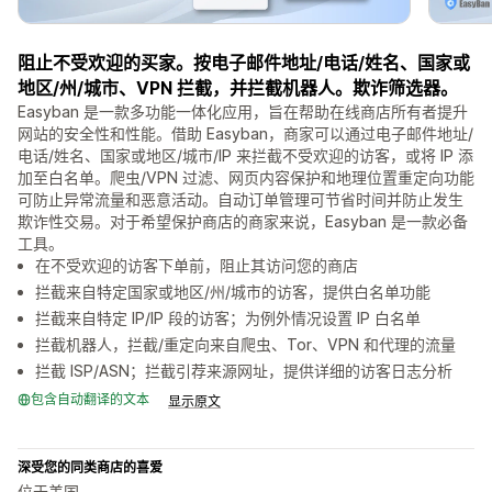
阻止不受欢迎的买家。按电子邮件地址/电话/姓名、国家或
地区/州/城市、VPN 拦截，并拦截机器人。欺诈筛选器。
Easyban 是一款多功能一体化应用，旨在帮助在线商店所有者提升
网站的安全性和性能。借助 Easyban，商家可以通过电子邮件地址/
电话/姓名、国家或地区/城市/IP 来拦截不受欢迎的访客，或将 IP 添
加至白名单。爬虫/VPN 过滤、网页内容保护和地理位置重定向功能
可防止异常流量和恶意活动。自动订单管理可节省时间并防止发生
欺诈性交易。对于希望保护商店的商家来说，Easyban 是一款必备
工具。
在不受欢迎的访客下单前，阻止其访问您的商店
拦截来自特定国家或地区/州/城市的访客，提供白名单功能
拦截来自特定 IP/IP 段的访客；为例外情况设置 IP 白名单
拦截机器人，拦截/重定向来自爬虫、Tor、VPN 和代理的流量
拦截 ISP/ASN；拦截引荐来源网址，提供详细的访客日志分析
包含自动翻译的文本
显示原文
深受您的同类商店的喜爱
位于美国