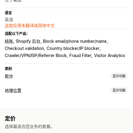
语言
英语
这款应用未翻译成简体中文
适配以下产品：
结账
Shopify 后台
Block email/phone number/name
Checkout validation
Country blocker/IP blocker
Crawler/VPN/ISP/Referrer Block
Fraud Filter
Visitor Analytics
类别
欺诈
显示功能
欺诈类型
地理位置
显示功能
机器人
假账户
网络钓鱼
阻止
预防工具
国家/地区
省/州
城市
机器人
IP 地址
VPN
代理服务器
白名单
自动取消
自定义规则
黑名单
地理位置重定向
内容保护
定价
重定向
垃圾邮件阻止
机器人检测
欺诈筛选条件
选择最适合您业务的套餐。
IP 地址
国家/地区
自动重定向
手动重定向
跟踪
分析