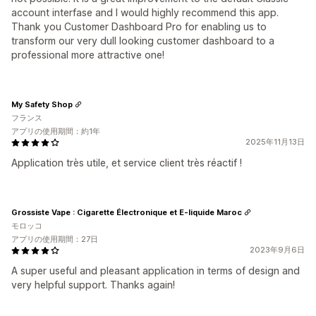
account interfase and I would highly recommend this app.
Thank you Customer Dashboard Pro for enabling us to
transform our very dull looking customer dashboard to a
professional more attractive one!
My Safety Shop
フランス
アプリの使用期間：約1年
2025年11月13日
Application très utile, et service client très réactif !
Grossiste Vape : Cigarette Électronique et E-liquide Maroc
モロッコ
アプリの使用期間：27日
2023年9月6日
A super useful and pleasant application in terms of design and
very helpful support. Thanks again!