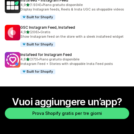
Instafeed ‑ Instagram Feed
stelle su 5
4,9
(1.934)
•
Piano gratuito disponibile
1934 recensioni totali
Display Instagram feeds, Reels & Insta UGC as shoppable videos
Built for Shopify
GSC Instagram Feed, Instafeed
stelle su 5
4,9
(206)
•
Gratis
206 recensioni totali
Show Instagram feed on the store with a sleek instafeed widget
Built for Shopify
Instafeed for Instagram Feed
stelle su 5
4,8
(373)
•
Piano gratuito disponibile
373 recensioni totali
Instagram Feed + Stories with shoppable Insta Feed posts
Built for Shopify
Vuoi aggiungere un’app?
Prova Shopify gratis per tre giorni