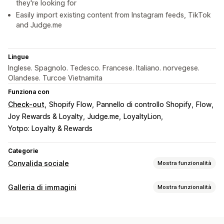
they're looking for
Easily import existing content from Instagram feeds, TikTok
and Judge.me
Lingue
Inglese. Spagnolo. Tedesco. Francese. Italiano. norvegese.
Olandese. Turcoe Vietnamita
Funziona con
Check-out
Shopify Flow
Pannello di controllo Shopify
Flow
Joy Rewards & Loyalty
Judge.me
LoyaltyLion
Yotpo: Loyalty & Rewards
Categorie
Convalida sociale
Mostra funzionalità
Tipi di contenuti
Galleria di immagini
Mostra funzionalità
UGC
Foto
Video
Reel
Hashtag
Recensioni
Tipi di galleria
Opzioni di visualizzazione
Carosello
Collage
Acquista il look
Lookbook
Lightbox