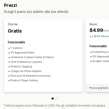
Numero di vendite
Prodotti con Mi piace
Prezzi
Portfolio
Masonry
Griglia
Riga
A scorrimento
Video
Notifiche personalizzate
Multilingua
Scegli il piano più adatto alla tua attività.
UGC
Feed con opzioni di acquisto
Layout personalizzati
Personalizzazione
Link ai social media
Starter
Basic
Stili personalizzati
CSS personalizzato
$4.99
Gratis
/me
Analisi
Caricamento in blocco
Editor drag-and-drop
o a $49.99/ann
Monitoraggio del coinvolgimento
Ridimensionamento immagine
Protezione delle immagini
Funzionalità
Monitoraggio delle conversioni
Funzionalità
Didascalie
SEO
Zoom immagini
1 Gallery
Everything in
Effetti al passaggio del mouse
10 Approved Posts
30 Approved
Unlimited Custom Fields & Filters
Adattivo per dispositivi mobili
Tag con opzioni di acquisto
Enable Comm
Grid & Masonry Layouts
Condivisione sui social
Multilingua
Product Tagging
Judge.me Photo Imports
Discount & Reward Incentives
Product Page Gallery
Prova gratuita 
Tutte le spese sono fatturate in USD. Per gli addebiti ricorrenti e le spese