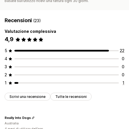
basate sull’utilizzo ricevi una fattura ogni 30 giorni.
Recensioni
(23)
Valutazione complessiva
4,9
5
22
4
0
3
0
2
0
1
1
Scrivi una recensione
Tutte le recensioni
Really Into Dogs
Australia
4 mesi di utilizzo dell’app