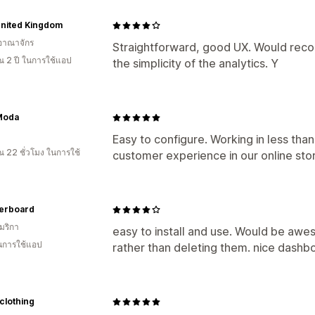
United Kingdom
อาณาจักร
Straightforward, good UX. Would recom
 2 ปี ในการใช้แอป
the simplicity of the analytics. Y
Moda
Easy to configure. Working in less tha
 22 ชั่วโมง ในการใช้
customer experience in our online sto
erboard
มริกา
easy to install and use. Would be awe
ในการใช้แอป
rather than deleting them. nice dashb
clothing