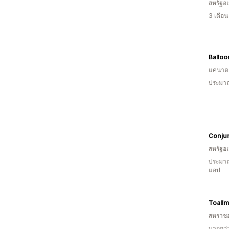
สหรัฐอเ
3 เดือ
Ballo
แคนาด
ประมาณ
Conjur
สหรัฐอเ
ประมาณ
แอป
Toallm
สหราช
มากกว่า