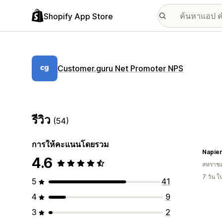
Shopify App Store
Customer.guru Net Promoter NPS
รีวิว
(54)
การให้คะแนนโดยรวม
Napie
4.6
สหราช
7 วัน 
5
41
4
9
3
2