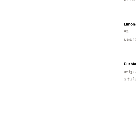
Limon
ชิลี
ประมาณ
Purbla
สหรัฐอเ
3 วัน 