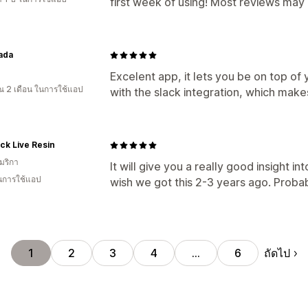
first week of using! Most reviews may b
ada
Excelent app, it lets you be on top of
 2 เดือน ในการใช้แอป
with the slack integration, which makes
ck Live Resin
มริกา
It will give you a really good insight in
ในการใช้แอป
wish we got this 2-3 years ago. Proba
ถัดไป
1
2
3
4
…
6