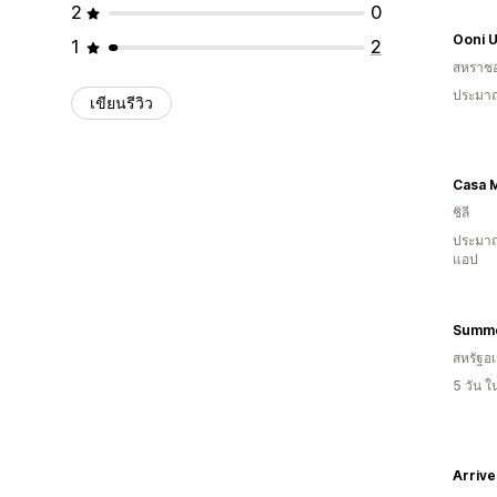
2
0
Ooni 
1
2
สหราช
ประมาณ
เขียนรีวิว
Casa 
ชิลี
ประมาณ
แอป
Summ
สหรัฐอเ
5 วัน 
Arrive