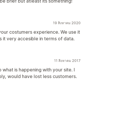
e brief but atleast its something!
19 สิงหาคม 2020
 your costumers experience. We use it
 it very accesible in terms of data.
11 สิงหาคม 2017
to what is happening with your site. I
bly, would have lost less customers.