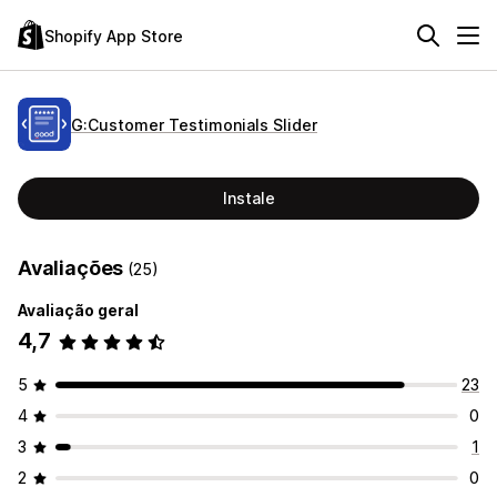
Shopify App Store
G:Customer Testimonials Slider
Instale
Avaliações
(25)
Avaliação geral
4,7
5
23
4
0
3
1
2
0