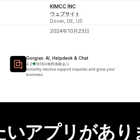
KIMCC INC
ウェブサイト
Dover, DE, US
2024年10月23日
Gorgias: AI, Helpdesk & Chat
5つ星中
4.2
(616)
•
無料体験あり
合計レビュー数：616件
Instantly resolve support inquiries and grow your
business.
たいアプリがあり