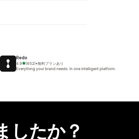
Redo
5つ星中
4.9
(652)
•
無料プランあり
合計レビュー数：652件
Everything your brand needs. In one intelligent platform.
ましたか？