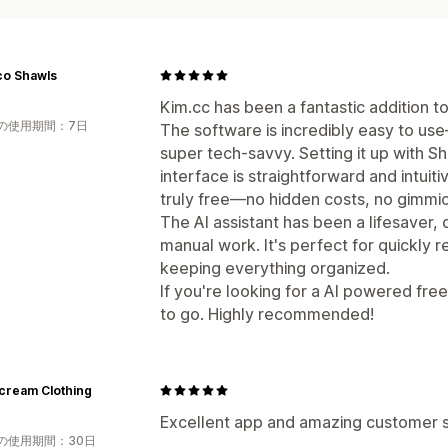
co Shawls
Kim.cc has been a fantastic addition 
の使用期間：7日
The software is incredibly easy to us
super tech-savvy. Setting it up with S
interface is straightforward and intuitiv
truly free—no hidden costs, no gimmick
The AI assistant has been a lifesaver, 
manual work. It's perfect for quickly 
keeping everything organized.
If you're looking for a AI powered fre
to go. Highly recommended!
cream Clothing
Excellent app and amazing customer 
の使用期間：30日