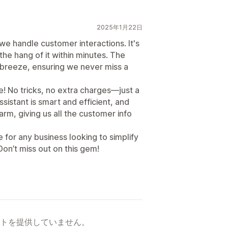
2025年1月22日
e handle customer interactions. It's
the hang of it within minutes. The
breeze, ensuring we never miss a
ee! No tricks, no extra charges—just a
assistant is smart and efficient, and
arm, giving us all the customer info
e for any business looking to simplify
on’t miss out on this gem!
トを提供していません。