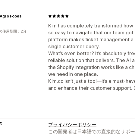
 Agro Foods
Kim has completely transformed how w
の使用期間：2分
so easy to navigate that our team got 
platform makes ticket management a 
single customer query.
What’s even better? It’s absolutely fr
reliable solution that delivers. The AI 
the Shopify integration works like a ch
we need in one place.
Kim.cc isn’t just a tool—it’s a must-hav
and enhance their customer support. D
ス
プライバシーポリシー
この開発者は日本語での直接的なサポー