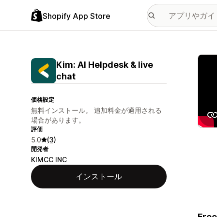
Shopify App Store
特集
Kim: AI Helpdesk & live
chat
価格設定
無料インストール。 追加料金が適用される
場合があります。
評価
5.0
(3)
開発者
KIMCC INC
インストール
Free