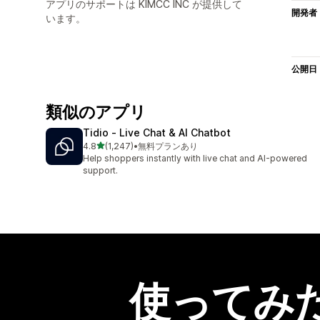
アプリのサポートは KIMCC INC が提供して
開発者
います。
公開日
類似のアプリ
Tidio ‑ Live Chat & AI Chatbot
5つ星中
4.8
(1,247)
•
無料プランあり
合計レビュー数：1247件
Help shoppers instantly with live chat and AI-powered
support.
使ってみ