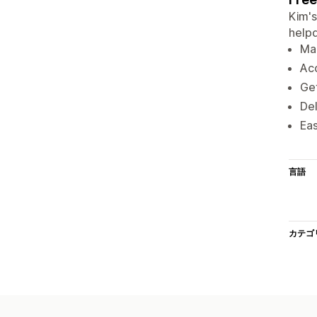
Kim's
helpd
Man
Acc
Get
Del
Eas
言語
カテゴ