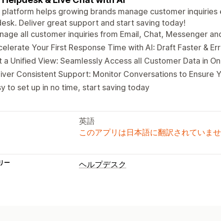
 platform helps growing brands manage customer inquiries ef
esk. Deliver great support and start saving today!
age all customer inquiries from Email, Chat, Messenger an
elerate Your First Response Time with AI: Draft Faster & Er
 a Unified View: Seamlessly Access all Customer Data in O
iver Consistent Support: Monitor Conversations to Ensure Y
y to set up in no time, start saving today
英語
このアプリは日本語に翻訳されていませ
リー
ヘルプデスク
チャネル
メール
SMS
ライブチャット
SNS
セ