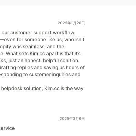
2025年1月20日
to our customer support workflow.
e—even for someone like us, who isn't
hopify was seamless, and the
e. What sets Kim.cc apart is that it’s
s, just an honest, helpful solution.
drafting replies and saving us hours of
responding to customer inquiries and
e helpdesk solution, Kim.cc is the way
2025年3月6日
service