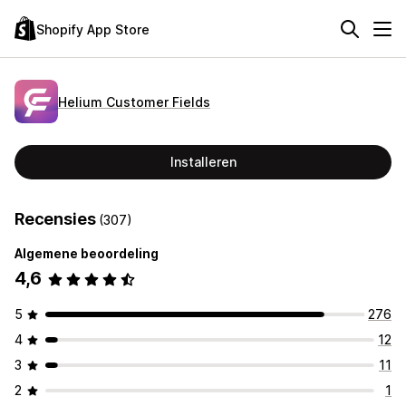
Shopify App Store
Helium Customer Fields
Installeren
Recensies
(307)
Algemene beoordeling
4,6
5
276
4
12
3
11
2
1